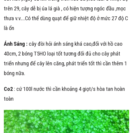
trên 29, cây dễ bị úa lá già , có hiện tượng ngóc đầu ,mọc
thưa v.v….Có thể dùng quạt để giữ nhiệt độ ở mức 27 độ C
là ổn
Ánh Sáng :
cây đòi hỏi ánh sáng khá cao,đối với hồ cao
40cm, 2 bóng T5HO loại tốt tương đối đủ cho cây phát
triển nhưng để cây lên căng, phát triển tốt thì cần thêm 1
bóng nữa.
Co2
: cứ 100l nước thì cần khoảng 4 giọt/s hòa tan hoàn
toàn