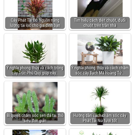
Cây Phát Tài Đỏ: Nguồn năng
Tìm hiểu cách diệt chuột, đuổi
lượng tài lộc cho gia đình bạn
chuột trên trần nhà
Ý nghĩa phong thủy và cách trồng
Ý nghĩa phong thủy và cách chăm
cây Trúc Phú Quý giúp cây…
sóc cây Bạch Mã Hoàng Tử…
Bí quyết chăm sóc sen đá tai thỏ
Hướng dẫn cách chăm sóc cây
siêu đơn giản
Phát Tài Núi tươi tốt