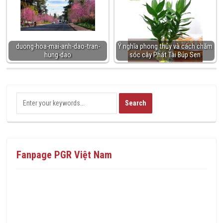
duong-hoa-mai-anh-dao-tran-
Ý nghĩa phong thủy và cách chăm
hung-dao
sóc cây Phát Tài Búp Sen
Fanpage PGR Việt Nam