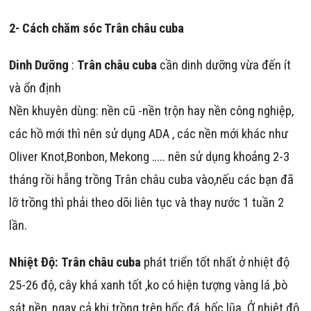
2- Cách chăm sóc Trân châu cuba
Dinh Dưỡng
:
Trân châu cuba
cần dinh dưỡng vừa đến ít
và ổn định
Nền khuyên dùng: nền cũ -nền trộn hay nền công nghiệp,
các hồ mới thì nên sử dụng ADA , các nền mới khác như
Oliver Knot,Bonbon, Mekong ….. nên sử dụng khoảng 2-3
tháng rồi hẵng trồng Trân châu cuba vào,nếu các bạn đã
lỡ trồng thì phải theo dõi liên tục và thay nước 1 tuần 2
lần.
Nhiệt Độ:
Trân châu cuba
phát triển tốt nhất ở nhiệt độ
25-26 độ, cây khá xanh tốt ,ko có hiện tượng vàng lá ,bò
sát nền ,ngay cả khi trồng trên hốc đá ,hốc lũa. Ở nhiệt độ