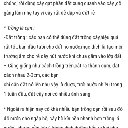
chúng, rồi dùng cây gạt phần đất xung quanh vào cây ,cố
gắng làm nhẹ tay vì cây rất dễ dập và đứt rễ
* Trồng lá cạn :
-Đất trồng : các bạn có thể dùng đất trồng cây,hiệu quả
rất tốt, ban đầu tưới cho đất no nước,mục đích là tạo môi
trường ẩm cho rễ cây hút nước khi chưa găm vào lớp đất
– Cũng giống như cách trồng trên,cắt ra thành cụm, đặt
cách nhau 2-3cm, các bạn
chỉ cần đặt nó lên như vậy là được, tưới nước nhiều trong
1 tuần đầu, đặt cây nơi có nhiều ánh sáng
* Ngoài ra hiện nay có khá nhiều bạn trồng cạn rồi sau đó
đổ nước cho ngập hồ, cây bò kín nền nhanh hơn trồng lá
nước , nhưng cần lưu ý lượng dinh dưỡng bốc ra khi cho