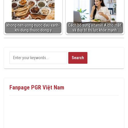
khong-nen-uong-nuoc-dau-xanh-
Cách bổ sung vitamin A cho mắt
khi-dung-thuoc-dong-y
và duy trì thị lực khỏe mạnh
Fanpage PGR Việt Nam