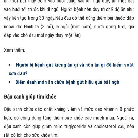
ăn một bát thay cơm vào buổi sáng, sau khi ngủ dậy; ăn một bát
vào buổi tối trước khi đi ngủ. Người bệnh nên duy trì chế độ ăn như
vậy liên tục trong 30 ngày.Nếu đau có thể dùng thêm bài thuốc đắp
ngoài da: Hành ta (3 củ), lá ngải (một nắm), nước gừng tươi, giã
đắp vào chỗ đau mỗi ngày thay một lần).
Xem thêm:
Người bị bệnh gút kiêng ăn gì và nên ăn gì để kiểm soát
cơn đau?
Điểm danh món ăn chữa bệnh gút hiệu quả bất ngờ
Đậu xanh giúp tim khỏe
Đậu xanh chứa các chất kháng viêm và mức cao vitamin B phức
hợp, có công dụng tăng thêm sức khỏe các mạch máu. Ngoài ra,
đậu xanh còn giúp giảm mức triglyceride và cholesterol xấu, nên
rất có ích cho sức khỏe tim.