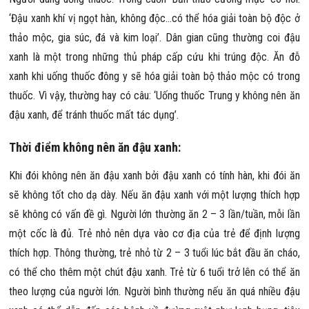
‘Đậu xanh khí vị ngọt hàn, không độc…có thể hóa giải toàn bộ độc ở
thảo mộc, gia súc, đá và kim loại’. Dân gian cũng thường coi đậu
xanh là một trong những thủ pháp cấp cứu khi trúng độc. Ăn đỗ
xanh khi uống thuốc đông y sẽ hóa giải toàn bộ thảo mộc có trong
thuốc. Vì vậy, thường hay có câu: ‘Uống thuốc Trung y không nên ăn
đậu xanh, để tránh thuốc mất tác dụng’.
Thời điểm không nên ăn đậu xanh:
Khi đói không nên ăn đậu xanh bởi đậu xanh có tính hàn, khi đói ăn
sẽ không tốt cho dạ dày. Nếu ăn đậu xanh với một lượng thích hợp
sẽ không có vấn đề gì. Người lớn thường ăn 2 – 3 lần/tuần, mỗi lần
một cốc là đủ. Trẻ nhỏ nên dựa vào cơ địa của trẻ để định lượng
thích hợp. Thông thường, trẻ nhỏ từ 2 – 3 tuổi lúc bắt đầu ăn cháo,
có thể cho thêm một chút đậu xanh. Trẻ từ 6 tuổi trở lên có thể ăn
theo lượng của người lớn. Người bình thường nếu ăn quá nhiều đậu