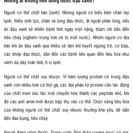
Những ai không nên uống nước đậu xanh?
Người có thể chất hàn (lạnh): Những người có biểu hiện chân tay
lạnh, thiếu sinh lực, chân và lưng đau nhức, đi ngoài phân lỏng, nếu
ăn đậu xanh sẽ khiến bệnh tình ngày một nặng, thậm chí dẫn đến
tiêu chảy (nghiêm trọng hơn sẽ bị mất nước). Nhóm người cơ địa
hàn khi ăn đậu xanh quá nhiều sẽ làm khí huyết ngưng trệ, cơ bắp,
các khớp đau nhức, dẫn đến các bệnh liên quan đến tiêu hóa như
viêm dạ dày mãn tính, tì vị lạnh.
Người có thể chất suy nhược: Vì hàm lượng protein có trong đậu
xanh còn nhiều hơn cả thịt gà, các đại phân tử protein cần tác động
của chất men xúc tác mới chuyển hóa thành các peptide nhỏ, khi
đó các axit amin mới được hấp thụ vào cơ thể. Chức năng tiêu hóa
của những người có thể chất suy nhược thường khá yếu, dễ dẫn
đến đau bụng, tiêu chảy.
Người đang uống thuốc: Trong cuốn ‘Bản thảo cương mục’ có nói: