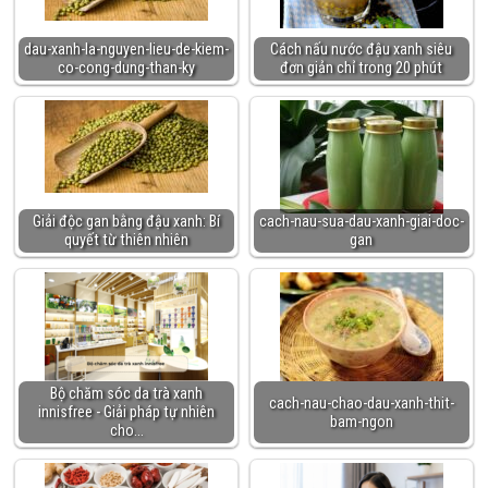
dau-xanh-la-nguyen-lieu-de-kiem-
Cách nấu nước đậu xanh siêu
co-cong-dung-than-ky
đơn giản chỉ trong 20 phút
Giải độc gan bằng đậu xanh: Bí
cach-nau-sua-dau-xanh-giai-doc-
quyết từ thiên nhiên
gan
Bộ chăm sóc da trà xanh
cach-nau-chao-dau-xanh-thit-
innisfree - Giải pháp tự nhiên
bam-ngon
cho…