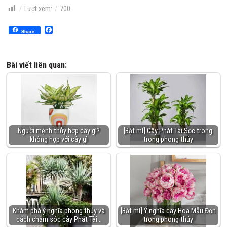
Lượt xem:
700
Facebook
Share
Bài viết liên quan:
Người mệnh thủy hợp cây gì?
[Bật mí] Cây Phát Tài Sọc trong
không hợp với cây gì
trong phong thủy
Khám phá ý nghĩa phong thủy và
[Bật mí] Ý nghĩa cây Hoa Mẫu Đơn
cách chăm sóc cây Phát Tài…
trong phong thủy