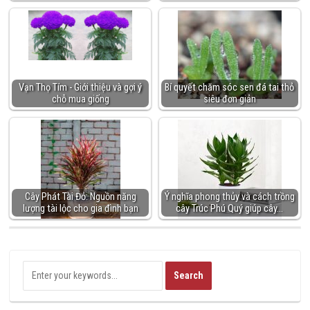
Vạn Thọ Tím - Giới thiệu và gợi ý
Bí quyết chăm sóc sen đá tai thỏ
chỗ mua giống
siêu đơn giản
Cây Phát Tài Đỏ: Nguồn năng
Ý nghĩa phong thủy và cách trồng
lượng tài lộc cho gia đình bạn
cây Trúc Phú Quý giúp cây…