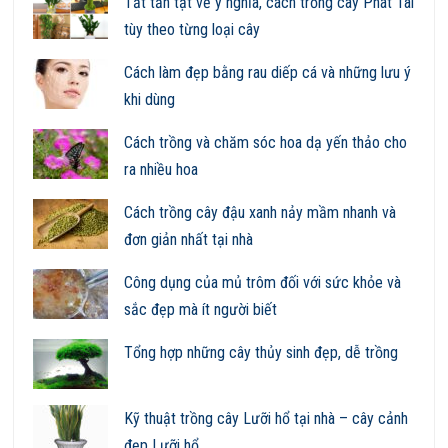
Tất tần tật về ý nghĩa, cách trồng cây Phát Tài
tùy theo từng loại cây
Cách làm đẹp bằng rau diếp cá và những lưu ý
khi dùng
Cách trồng và chăm sóc hoa dạ yến thảo cho
ra nhiều hoa
Cách trồng cây đậu xanh nảy mầm nhanh và
đơn giản nhất tại nhà
Công dụng của mủ trôm đối với sức khỏe và
sắc đẹp mà ít người biết
Tổng hợp những cây thủy sinh đẹp, dễ trồng
Kỹ thuật trồng cây Lưỡi hổ tại nhà – cây cảnh
đẹp Lưỡi hổ