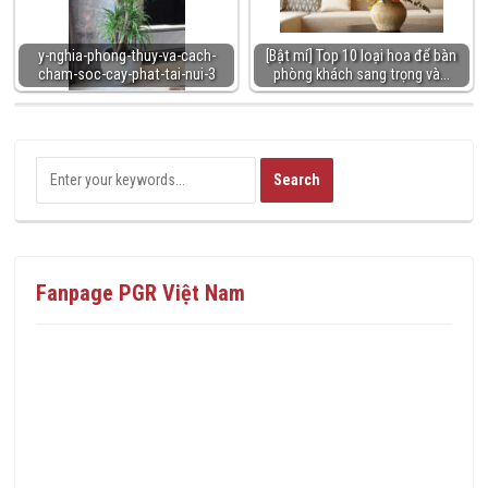
y-nghia-phong-thuy-va-cach-
[Bật mí] Top 10 loại hoa để bàn
cham-soc-cay-phat-tai-nui-3
phòng khách sang trọng và…
Fanpage PGR Việt Nam