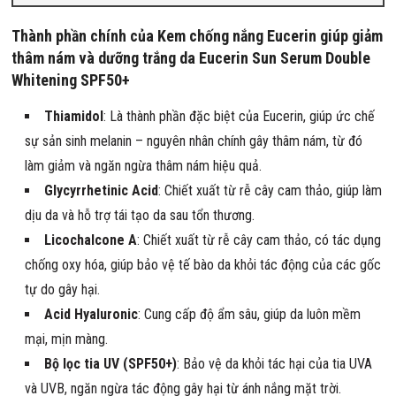
Thành phần chính của Kem chống nắng Eucerin giúp giảm
thâm nám và dưỡng trắng da Eucerin Sun Serum Double
Whitening SPF50+
Thiamidol
: Là thành phần đặc biệt của Eucerin, giúp ức chế
sự sản sinh melanin – nguyên nhân chính gây thâm nám, từ đó
làm giảm và ngăn ngừa thâm nám hiệu quả.
Glycyrrhetinic Acid
: Chiết xuất từ rễ cây cam thảo, giúp làm
dịu da và hỗ trợ tái tạo da sau tổn thương.
Licochalcone A
: Chiết xuất từ rễ cây cam thảo, có tác dụng
chống oxy hóa, giúp bảo vệ tế bào da khỏi tác động của các gốc
tự do gây hại.
Acid Hyaluronic
: Cung cấp độ ẩm sâu, giúp da luôn mềm
mại, mịn màng.
Bộ lọc tia UV (SPF50+)
: Bảo vệ da khỏi tác hại của tia UVA
và UVB, ngăn ngừa tác động gây hại từ ánh nắng mặt trời.