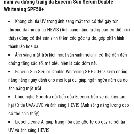
nám và dưỡng trắng da Eucerin Sun Serum Double
Whitening SPF50+
Không chỉ tia UV trong ánh sáng mặt trời có thể gây tổn
thương da mà cả tia HEVIS (Ánh sáng năng lượng cao có thể nhìn
thấy) cũng có thể sản sinh thêm các gốc tự do, góp phần hình
thành lão hoá da.
Ánh sáng mặt trời kích hoạt sản sinh melanin có thể dẫn đến
chứng tăng sắc tố, mà biểu hiện là các đốm nâu.
Eucerin Sun Serum Double Whitening SPF 50+ là kem chống
nắng hàng ngày dành cho mọi loại da, giúp ngăn ngừa nám da do
ánh nắng mặt trời.
Công nghệ Spectra cải tiến của Eucerin: bảo vệ da khỏi tác
hại từ tia UVA/UVB và ánh sáng HEVIS (Ánh sáng năng lượng cao
có thể nhìn thấy)
Licochalcone A: giúp trung hòa các gốc tự do gây ra bởi tia
UV và ánh sáng HEVIS