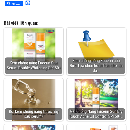
Facebook
Share
Bài viết liên quan:
Kem chống nắng Eucerin của
Kem chống nắng Eucerin Sun
Đức: Lựa chọn hoàn hảo cho làn
Serum Double Whitening SPF50+
da…
Bôi kem chống nắng trước hay
Gel Chống Nắng Eucerin Sun Dry
sau serum?
Touch Acne Oil Control SPF50+…