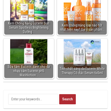
Kem Chống Nắng Eucerin Sun
Kem chống nắng loại nào tốt
Serum Spotless Brightening
nhất hiện nay? Gợi ý sản phẩm…
Dưỡng…
Sữa tắm Eucerin dành cho da
Tinh chất sáng da Eucerin White
nhạy cảm Eucerin pH5
Therapy Cô đặc Serum 6x5ml
Washlotion…