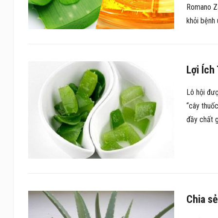
Romano Zag
khỏi bệnh 
Lợi Íc
Lô hội đượ
“cây thuốc
đầy chất 
Chia sẻ