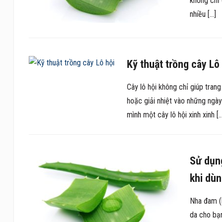
không chỉ 
nhiều […]
Kỹ thuật trồng cây Lô
Cây lô hội không chỉ giúp tran
hoặc giải nhiệt vào những ngà
mình một cây lô hội xinh xinh […
Sử dụn
khi dù
Nha đam (l
da cho bạn