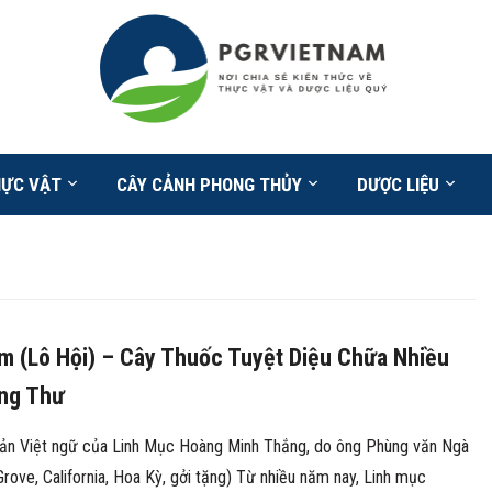
HỰC VẬT
CÂY CẢNH PHONG THỦY
DƯỢC LIỆU
m (Lô Hội) – Cây Thuốc Tuyệt Diệu Chữa Nhiều
ng Thư
ản Việt ngữ của Linh Mục Hoàng Minh Thắng, do ông Phùng văn Ngà
rove, California, Hoa Kỳ, gởi tặng) Từ nhiều năm nay, Linh mục