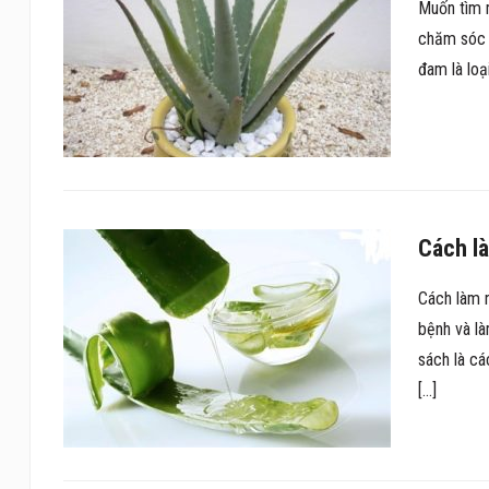
Muốn tìm m
chăm sóc s
đam là loạ
Cách l
Cách làm 
bệnh và là
sách là cá
[…]