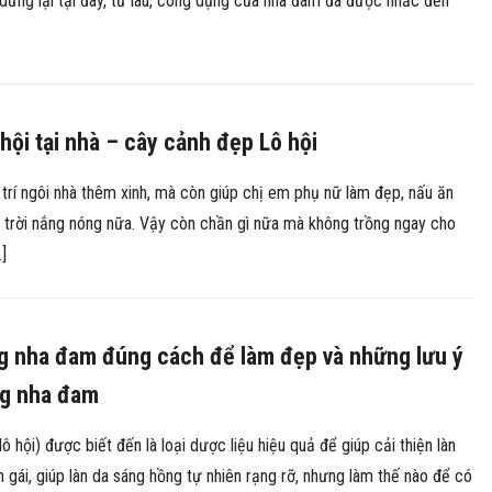
dừng lại tại đây, từ lâu, công dụng của nha đam đã được nhắc đến
 hội tại nhà – cây cảnh đẹp Lô hội
g trí ngôi nhà thêm xinh, mà còn giúp chị em phụ nữ làm đẹp, nấu ăn
y trời nắng nóng nữa. Vậy còn chần gì nữa mà không trồng ngay cho
]
g nha đam đúng cách để làm đẹp và những lưu ý
ng nha đam
ô hội) được biết đến là loại dược liệu hiệu quả để giúp cải thiện làn
 gái, giúp làn da sáng hồng tự nhiên rạng rỡ, nhưng làm thế nào để có