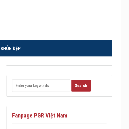
KHỎE ĐẸP
Fanpage PGR Việt Nam