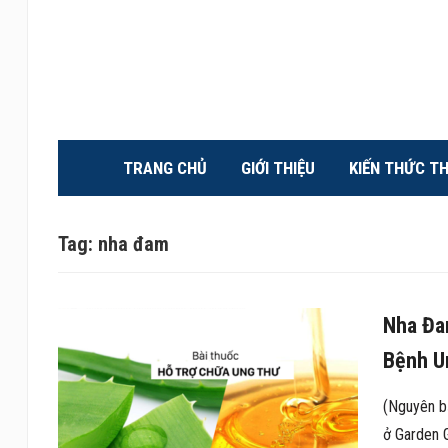
TRANG CHỦ
GIỚI THIỆU
KIẾN THỨC T
Tag:
nha đam
Nha Đa
Bệnh U
(Nguyên b
ở Garden G