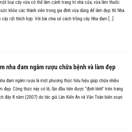
ột loại cây vừa có thể làm cảnh trang trí nhà cửa, vừa làm thuốc
ức khỏe các thành viên trong gia đình vừa dùng để làm đẹp thì Nha
i cây rất thích hợp. Với bài chia sẻ cách trồng cây Nha đam […]
àm nha đam ngâm rượu chữa bệnh và làm đẹp
nha đam ngâm rượu là một phương thức hữu hiệu giúp chữa nhiều
m đẹp. Công thức này có lẽ, lần đầu tiên được “định hình” trên trang
ch đây 8 năm (2007) do tác giả Lân Kiến An và Văn Toàn biên soạn.