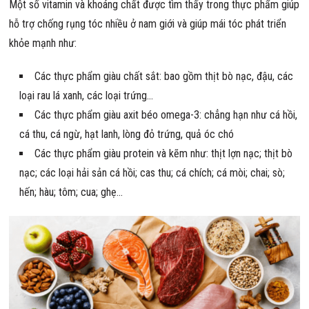
Một số vitamin và khoáng chất được tìm thấy trong thực phẩm giúp
hỗ trợ chống rụng tóc nhiều ở nam giới và giúp mái tóc phát triển
khỏe mạnh như:
Các thực phẩm giàu chất sắt: bao gồm thịt bò nạc, đậu, các
loại rau lá xanh, các loại trứng…
Các thực phẩm giàu axit béo omega-3: chẳng hạn như cá hồi,
cá thu, cá ngừ, hạt lanh, lòng đỏ trứng, quả óc chó
Các thực phẩm giàu protein và kẽm như: thịt lợn nạc; thịt bò
nạc; các loại hải sản cá hồi; cas thu; cá chích; cá mòi; chai; sò;
hến; hàu; tôm; cua; ghẹ…