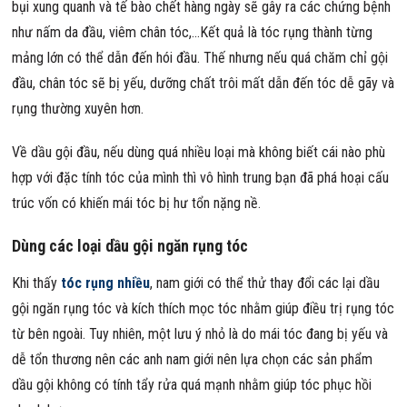
bụi xung quanh và tế bào chết hàng ngày sẽ gây ra các chứng bệnh
như nấm da đầu, viêm chân tóc,…Kết quả là tóc rụng thành từng
mảng lớn có thể dẫn đến hói đầu. Thế nhưng nếu quá chăm chỉ gội
đầu, chân tóc sẽ bị yếu, dưỡng chất trôi mất dẫn đến tóc dễ gãy và
rụng thường xuyên hơn.
Về dầu gội đầu, nếu dùng quá nhiều loại mà không biết cái nào phù
hợp với đặc tính tóc của mình thì vô hình trung bạn đã phá hoại cấu
trúc vốn có khiến mái tóc bị hư tổn nặng nề.
Dùng các loại dầu gội ngăn rụng tóc
Khi thấy
tóc rụng nhiều
, nam giới có thể thử thay đổi các lại dầu
gội ngăn rụng tóc và kích thích mọc tóc nhằm giúp điều trị rụng tóc
từ bên ngoài. Tuy nhiên, một lưu ý nhỏ là do mái tóc đang bị yếu và
dễ tổn thương nên các anh nam giới nên lựa chọn các sản phẩm
dầu gội không có tính tẩy rửa quá mạnh nhằm giúp tóc phục hồi