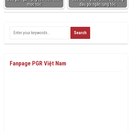
mọc tóc
dầu gội ngăn rụng tóc
Fanpage PGR Việt Nam