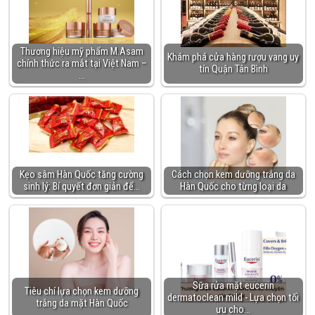
Thương hiệu mỹ phẩm M.Asam
Khám phá cửa hàng rượu vang uy
chính thức ra mắt tại Việt Nam –
tín Quận Tân Bình
…
Kẹo sâm Hàn Quốc tăng cường
Cách chọn kem dưỡng trắng da
sinh lý: Bí quyết đơn giản để…
Hàn Quốc cho từng loại da
Sữa rửa mặt eucerin
Tiêu chí lựa chọn kem dưỡng
dermatoclean mild - Lựa chọn tối
trắng da mặt Hàn Quốc
ưu cho…