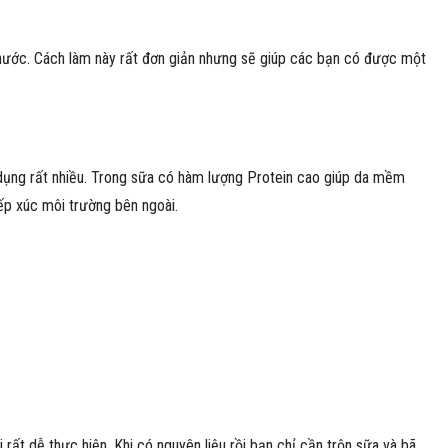
 nước. Cách làm này rất đơn giản nhưng sẽ giúp các bạn có được một
dụng rất nhiều. Trong sữa có hàm lượng Protein cao giúp da mềm
ếp xúc môi trường bên ngoài.
rất dễ thực hiện. Khi có nguyên liệu rồi bạn chỉ cần trộn sữa và bã