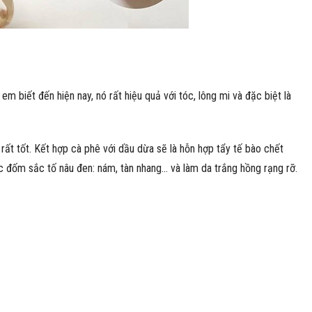
m biết đến hiện nay, nó rất hiệu quả với tóc, lông mi và đặc biệt là
rất tốt. Kết hợp cà phê với dầu dừa sẽ là hỗn hợp tẩy tế bào chết
 đốm sắc tố nâu đen: nám, tàn nhang… và làm da trắng hồng rạng rỡ.