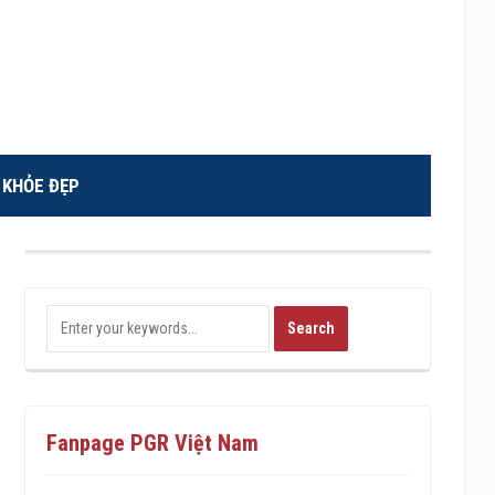
KHỎE ĐẸP
Fanpage PGR Việt Nam