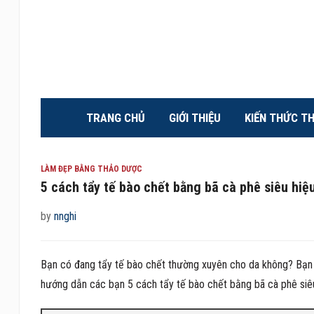
TRANG CHỦ
GIỚI THIỆU
KIẾN THỨC T
LÀM ĐẸP BẰNG THẢO DƯỢC
5 cách tẩy tế bào chết bằng bã cà phê siêu hiệ
by
nnghi
Bạn có đang tẩy tế bào chết thường xuyên cho da không? Bạn 
hướng dẫn các bạn 5 cách tẩy tế bào chết bằng bã cà phê siêu