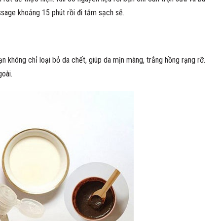
assage khoảng 15 phút rồi đi tắm sạch sẽ.
n không chỉ loại bỏ da chết, giúp da mịn màng, trắng hồng rạng rỡ.
oài.