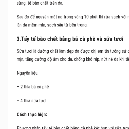
sừng, tế bào chết trên da.
Sau đó để nguyên mặt nạ trong vòng 10 phút thì rửa sạch với
làn da mềm mịn, sạch sâu từ bên trong.
3.Tẩy tế bào chết bằng bã cà phê và sữa tươi
Sữa tươi là dưỡng chất làm đẹp da được chị em tin tưởng sử 
mịn, tăng cường độ ẩm cho da, chống khô ráp, nứt nẻ da khi ti
Nguyên liệu:
– 2 thìa bã cà phê
– 4 thìa sữa tươi
Cách thực hiện:
Phương pháp tẩy tế bào chết bằng cà phê kết hợp với sữa tươi 