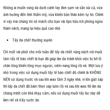
Không ai muốn vùng da dưới cánh tay đen sạm và sần sùi cả, vừa
ảnh hưởng đến tính thẩm mỹ, vừa khiến bản thân kém tự tin. Chính
vì vậy mà chúng tôi sẽ mách cho bạn vài tips hữu ích phòng ngừa
thâm nách, mang lại hiệu quả cao nhé.
Tẩy da chết thường xuyên
Chỉ mất vài phút cho mỗi tuần để tẩy da chết vùng nách với muối
tắm tẩy tế bào chết là bạn đã giúp làn da tránh khỏi việc bị bít lỗ
chân lông khiến lông mọc ngược, viêm nang lông rồi nè. Một lưu ý
nhỏ trong việc sử dụng muối tẩy tế bào chết đó chính là KHÔNG
NÊN sử dụng trước và sau khi wax tầm 3 ngày nhé, vì khi giật sáp
thì lớp da chết đã bám theo sáp luôn rồi và sau khi wax thì làn da
chúng mình còn khá nhạy cảm, nếu sử dụng muối tẩy lúc này dễ
làm rát và trầy xước da.