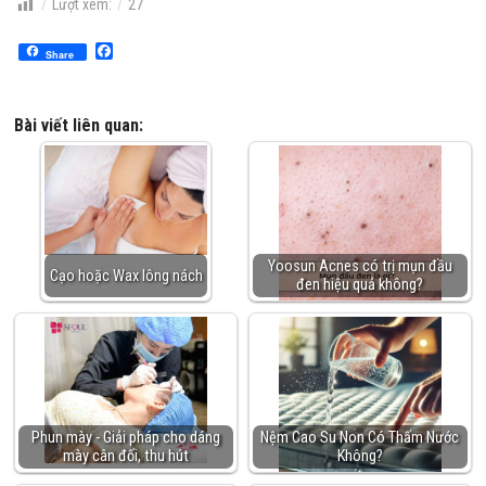
Lượt xem:
27
Facebook
Share
Bài viết liên quan:
Yoosun Acnes có trị mụn đầu
Cạo hoặc Wax lông nách
đen hiệu quả không?
Phun mày - Giải pháp cho dáng
Nệm Cao Su Non Có Thấm Nước
mày cân đối, thu hút
Không?