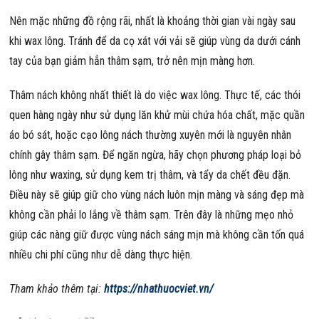
Nên mặc những đồ rộng rãi, nhất là khoảng thời gian vài ngày sau
khi wax lông. Tránh để da cọ xát với vải sẽ giúp vùng da dưới cánh
tay của bạn giảm hẳn thâm sạm, trở nên mịn màng hơn.
Thâm nách không nhất thiết là do việc wax lông. Thực tế, các thói
quen hàng ngày như sử dụng lăn khử mùi chứa hóa chất, mặc quần
áo bó sát, hoặc cạo lông nách thường xuyên mới là nguyên nhân
chính gây thâm sạm. Để ngăn ngừa, hãy chọn phương pháp loại bỏ
lông như waxing, sử dụng kem trị thâm, và tẩy da chết đều đặn.
Điều này sẽ giúp giữ cho vùng nách luôn mịn màng và sáng đẹp mà
không cần phải lo lắng về thâm sạm. Trên đây là những mẹo nhỏ
giúp các nàng giữ được vùng nách sáng mịn mà không cần tốn quá
nhiều chi phí cũng như dễ dàng thực hiện.
Tham khảo thêm tại:
https://nhathuocviet.vn/