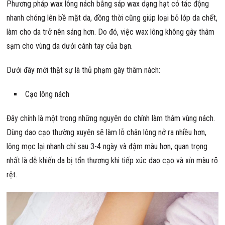
Phương pháp wax lông nách bằng sáp wax dạng hạt có tác động
nhanh chóng lên bề mặt da, đồng thời cũng giúp loại bỏ lớp da chết,
làm cho da trở nên sáng hơn. Do đó, việc wax lông không gây thâm
sạm cho vùng da dưới cánh tay của bạn.
Dưới đây mới thật sự là thủ phạm gây thâm nách:
Cạo lông nách
Đây chính là một trong những nguyên do chính làm thâm vùng nách.
Dùng dao cạo thường xuyên sẽ làm lỗ chân lông nở ra nhiều hơn,
lông mọc lại nhanh chỉ sau 3-4 ngày và đậm màu hơn, quan trọng
nhất là dễ khiến da bị tổn thương khi tiếp xúc dao cạo và xỉn màu rõ
rệt.