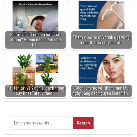
Khi trẻ bị sốt có nên bật quạt
Tham khảo về quy trình đặt vòng
không? Hướng dẫn chăm sóc
tránh thai và chi phí đặt…
trẻ…
Tất tần tật về ý nghĩa, cách trồng
Cách làm mờ vết thâm mụn lâu
cây Phát Tài tùy theo…
ngày bằng các nguyên liệu thiên…