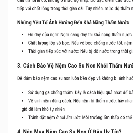
Câu trả lời là có, nhưng ở mức độ thấp. Do đặc điểm cấu trúc 
tiếp với chất lỏng trong thời gian dài. Tuy nhiên, mức độ th
Những Yếu Tố Ảnh Hưởng Đến Khả Năng Thấm Nước
Độ dày của nệm: Nệm càng dày thì khả năng thấm nước 
Chất lượng lớp vỏ bọc: Nếu vỏ bọc chống nước tốt, nệm 
Thời gian tiếp xúc với nước: Nếu bị đổ nước trong thời g
3. Cách Bảo Vệ Nệm Cao Su Non Khỏi Thấm Nư
Để đảm bảo nệm cao su non luôn bền đẹp và không bị ảnh hưở
Sử dụng ga chống thấm: Đây là cách hiệu quả nhất để bả
Vệ sinh nệm đúng cách: Nếu nệm bị thấm nước, hãy nhan
gió để làm khô tự nhiên.
Tránh đặt nệm ở nơi ẩm ướt: Môi trường ẩm thấp có thể 
4. Nên Mua Nệm Cao Su Non Ở Đâu Uy Tín?