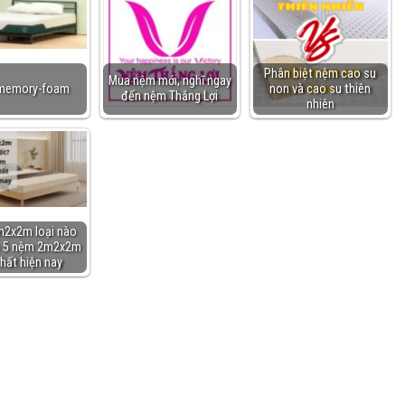
Phân biệt nệm cao su
Mua nệm mới, nghĩ ngay
memory-foam
non và cao su thiên
đến nệm Thắng Lợi
nhiên
2x2m loại nào
p 5 nệm 2m2x2m
nhất hiện nay