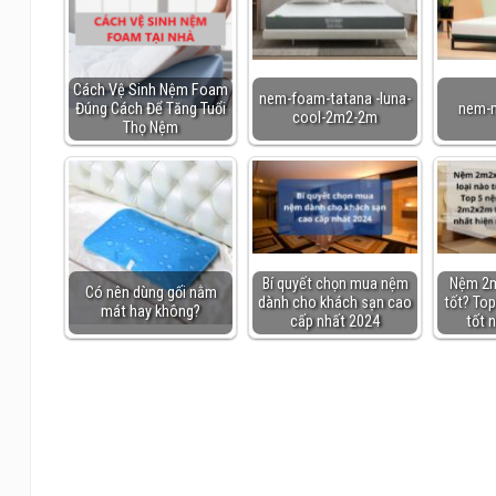
Cách Vệ Sinh Nệm Foam
nem-foam-tatana -luna-
Đúng Cách Để Tăng Tuổi
nem-
cool-2m2-2m
Thọ Nệm
Bí quyết chọn mua nệm
Nệm 2m
Có nên dùng gối nằm
dành cho khách sạn cao
tốt? To
mát hay không?
cấp nhất 2024
tốt 