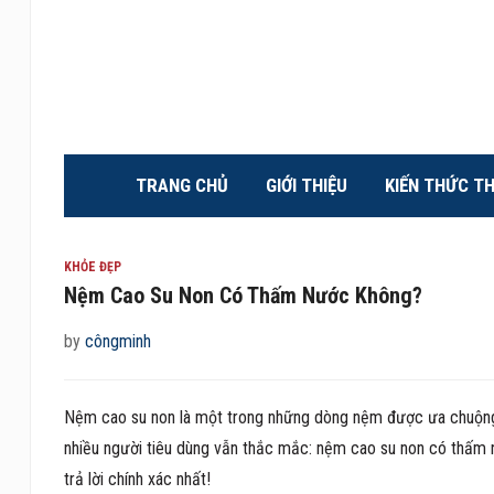
TRANG CHỦ
GIỚI THIỆU
KIẾN THỨC T
KHỎE ĐẸP
Nệm Cao Su Non Có Thấm Nước Không?
by
côngminh
Nệm cao su non là một trong những dòng nệm được ưa chuộng nh
nhiều người tiêu dùng vẫn thắc mắc: nệm cao su non có thấm n
trả lời chính xác nhất!