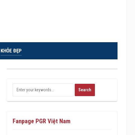
KHỎE ĐẸP
Fanpage PGR Việt Nam