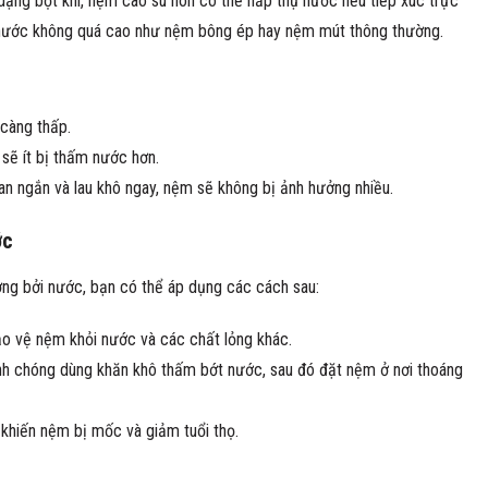
dạng bọt khí, nệm cao su non có thể hấp thụ nước nếu tiếp xúc trực
ấm nước không quá cao như nệm bông ép hay nệm mút thông thường.
càng thấp.
sẽ ít bị thấm nước hơn.
ian ngắn và lau khô ngay, nệm sẽ không bị ảnh hưởng nhiều.
ớc
ng bởi nước, bạn có thể áp dụng các cách sau:
o vệ nệm khỏi nước và các chất lỏng khác.
h chóng dùng khăn khô thấm bớt nước, sau đó đặt nệm ở nơi thoáng
khiến nệm bị mốc và giảm tuổi thọ.