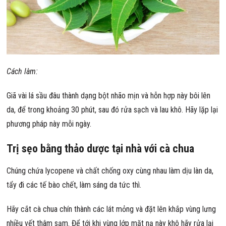
Cách làm:
Giã vài lá sầu đâu thành dạng bột nhão mịn và hỗn hợp này bôi lên
da, để trong khoảng 30 phút, sau đó rửa sạch và lau khô. Hãy lặp lại
phương pháp này mỗi ngày.
Trị sẹo bằng thảo dược tại nhà với cà chua
Chúng chứa lycopene và chất chống oxy cùng nhau làm dịu làn da,
tẩy đi các tế bào chết, làm sáng da tức thì.
Hãy cắt cà chua chín thành các lát mỏng và đặt lên khắp vùng lưng
nhiều vết thâm sạm. Để tới khi vùng lớp mặt nạ này khô hãy rửa lại