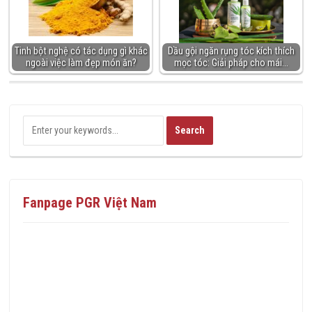
Tinh bột nghệ có tác dụng gì khác
Dầu gội ngăn rụng tóc kích thích
ngoài việc làm đẹp món ăn?
mọc tóc: Giải pháp cho mái…
Fanpage PGR Việt Nam