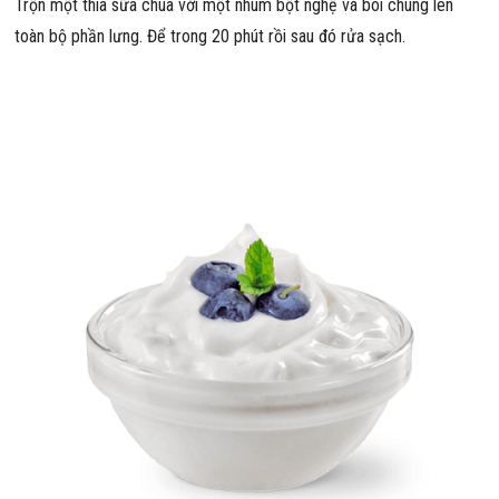
Trộn một thìa sữa chua với một nhúm bột nghệ và bôi chúng lên
toàn bộ phần lưng. Để trong 20 phút rồi sau đó rửa sạch.