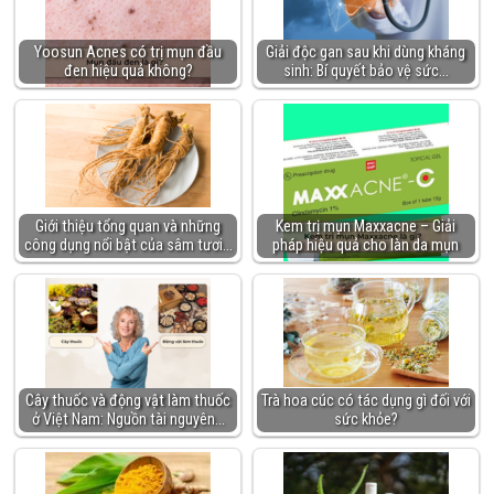
Yoosun Acnes có trị mụn đầu
Giải độc gan sau khi dùng kháng
đen hiệu quả không?
sinh: Bí quyết bảo vệ sức…
Giới thiệu tổng quan và những
Kem trị mụn Maxxacne – Giải
công dụng nổi bật của sâm tươi…
pháp hiệu quả cho làn da mụn
Cây thuốc và động vật làm thuốc
Trà hoa cúc có tác dụng gì đối với
ở Việt Nam: Nguồn tài nguyên…
sức khỏe?