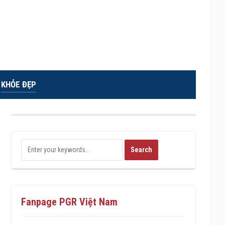
KHỎE ĐẸP
Fanpage PGR Việt Nam