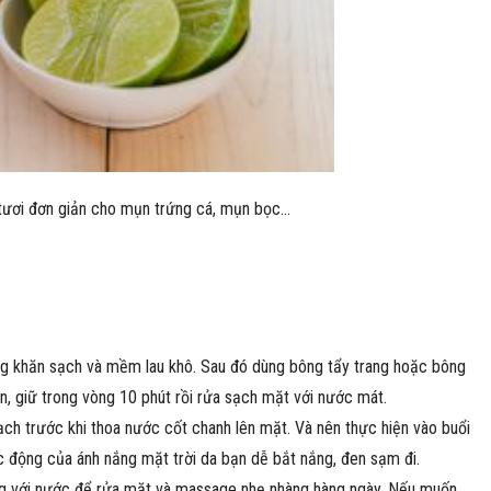
tươi đơn giản cho mụn trứng cá, mụn bọc…
ng khăn sạch và mềm lau khô. Sau đó dùng bông tẩy trang hoặc bông
n, giữ trong vòng 10 phút rồi rửa sạch mặt với nước mát.
ch trước khi thoa nước cốt chanh lên mặt. Và nên thực hiện vào buổi
tác động của ánh nắng mặt trời da bạn dễ bắt nắng, đen sạm đi.
ng với nước để rửa mặt và massage nhẹ nhàng hàng ngày. Nếu muốn