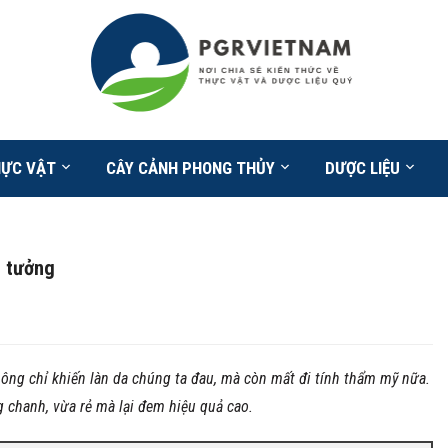
HỰC VẬT
CÂY CẢNH PHONG THỦY
DƯỢC LIỆU
g tưởng
không chỉ khiến làn da chúng ta đau, mà còn mất đi tính thẩm mỹ nữa.
g chanh, vừa rẻ mà lại đem hiệu quả cao.