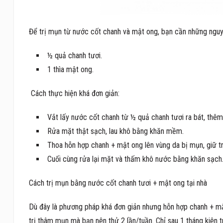
Để trị mụn từ nước cốt chanh và mật ong, bạn cần những ngu
½ quả chanh tươi.
1 thìa mật ong.
Cách thực hiện khá đơn giản:
Vắt lấy nước cốt chanh từ ½ quả chanh tươi ra bát, thê
Rửa mặt thật sạch, lau khô bằng khăn mềm.
Thoa hỗn hợp chanh + mật ong lên vùng da bị mụn, giữ t
Cuối cùng rửa lại mặt và thấm khô nước bằng khăn sạch
Cách trị mụn bằng nước cốt chanh tươi + mật ong tại nhà
Dù đây là phương pháp khá đơn giản nhưng hỗn hợp chanh + mật on
trị thâm mụn mà bạn nên thử 2 lần/tuần. Chỉ sau 1 tháng kiên tr