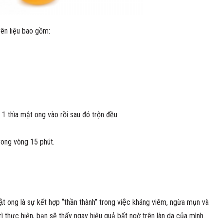
yên liệu bao gồm:
m 1 thìa mật ong vào rồi sau đó trộn đều.
rong vòng 15 phút.
.
g là sự kết hợp “thần thành” trong việc kháng viêm, ngừa mụn và
ì thực hiện, bạn sẽ thấy ngay hiệu quả bất ngờ trên làn da của mình.