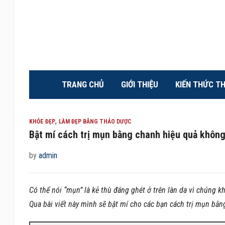
TRANG CHỦ
GIỚI THIỆU
KIẾN THỨC T
,
KHỎE ĐẸP
LÀM ĐẸP BẰNG THẢO DƯỢC
Bật mí cách trị mụn bằng chanh hiệu quả khôn
by
admin
Có thể nói “mụn” là kẻ thù đáng ghét ở trên làn da vì chúng 
Qua bài viết này mình sẽ bật mí cho các bạn cách trị mụn bằn