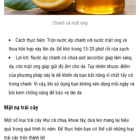
Chanh và mật ong
Cách thực hiện: Trộn nước ép chanh với nước mật ong và
thoa hỗn hợp này lên da. Để khô trong 15-20 phút rồi rửa sạch.
Lợi ích: Nước ép chanh có chứa axit ascorbic giúp làm sáng
da, còn mật ong giúp giữ độ ẩm cho da. Tuy nhiên nhược điểm
của phương pháp này là dễ khiến da bạn bắt nắng vì chất tẩy có
trong chanh. Vì vậy, khi sử dụng bạn không nên dùng mỗi ngày và
bôi kem chống nắng để bảo vệ làn da
Mặt nạ trái cây
Một số loại trái cây như cà chua, khoai tây, dưa leo mang lại hiệu
quả trong quá trình trị nám. Để thực hiện bạn có thể cắt những loại
trái cây trên thành lát