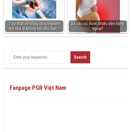
7 sự thật về trồng răng Implant
Bà bầu có được chiếu đèn hồng
mà nha sĩ không nói cho bạn…
ngoại?
Fanpage PGR Việt Nam