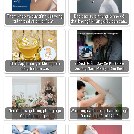
Tham khảo về quy trình đặt vòng
Bao cao su bị thủng lỗ nhỏ có
tránh thai và chi phí đặt…
thai không? Những điều bạn cần…
[Giải đáp] Những ai không nên
9 Cách Giảm Say Xe Khi Đi Xe
uống trà hoa cúc
Giường Nằm Mà Bạn Cần Biết
Nên để hoa gì trong phòng ngủ
Wax lông nách có bị thâm không?
để giúp ngủ ngon
thâm nách phải xử lý thế…