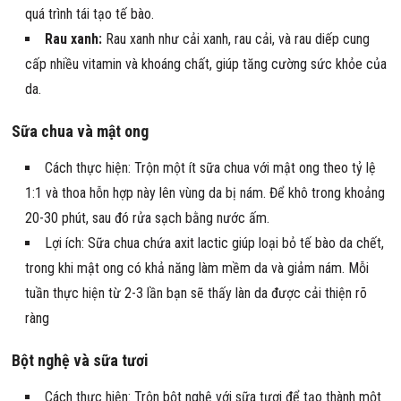
quá trình tái tạo tế bào.
Rau xanh:
Rau xanh như cải xanh, rau cải, và rau diếp cung
cấp nhiều vitamin và khoáng chất, giúp tăng cường sức khỏe của
da.
Sữa chua và mật ong
Cách thực hiện: Trộn một ít sữa chua với mật ong theo tỷ lệ
1:1 và thoa hỗn hợp này lên vùng da bị nám. Để khô trong khoảng
20-30 phút, sau đó rửa sạch bằng nước ấm.
Lợi ích: Sữa chua chứa axit lactic giúp loại bỏ tế bào da chết,
trong khi mật ong có khả năng làm mềm da và giảm nám. Mỗi
tuần thực hiện từ 2-3 lần bạn sẽ thấy làn da được cải thiện rõ
ràng
Bột nghệ và sữa tươi
Cách thực hiện: Trộn bột nghệ với sữa tươi để tạo thành một