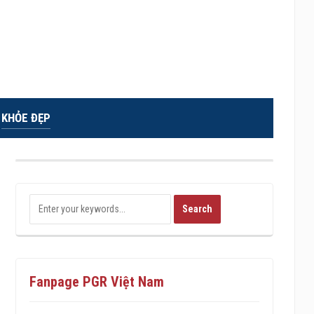
KHỎE ĐẸP
Fanpage PGR Việt Nam