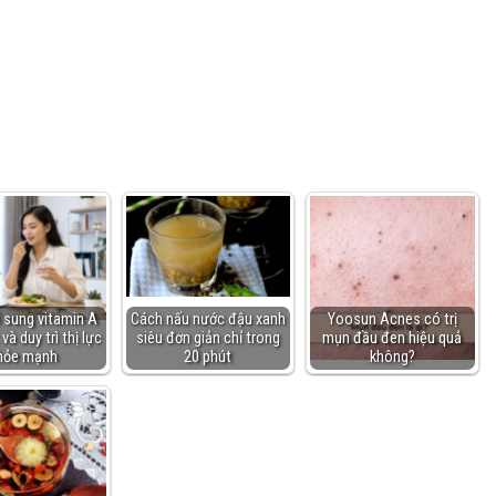
 sung vitamin A
Cách nấu nước đậu xanh
Yoosun Acnes có trị
à duy trì thị lực
siêu đơn giản chỉ trong
mụn đầu đen hiệu quả
hỏe mạnh
20 phút
không?