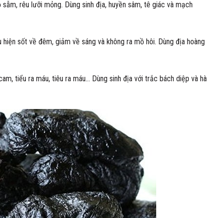
ỏ sẫm, rêu lưỡi mỏng. Dùng sinh địa, huyền sâm, tê giác và mạch
ểu hiện sốt về đêm, giảm về sáng và không ra mồ hôi. Dùng địa hoàng
cam, tiểu ra máu, tiêu ra máu… Dùng sinh địa với trắc bách diệp và hà