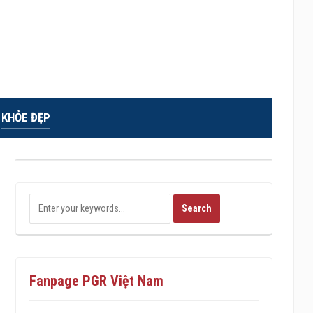
KHỎE ĐẸP
Fanpage PGR Việt Nam