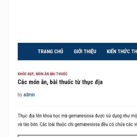
TRANG CHỦ
GIỚI THIỆU
KIẾN THỨC T
,
KHỎE ĐẸP
MÓN ĂN BÀI THUỐC
Các món ăn, bài thuốc từ thục địa
by
admin
Thục địa tên khoa học mà gemanesiosa được sử dụng như một 
và táo bón. Các loài thuộc chi gemanesiosa đều có chứa các vi