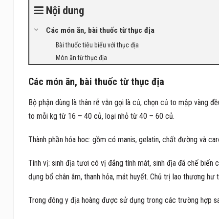
Nội dung
Các món ăn, bài thuốc từ thục địa
Bài thuốc tiêu biểu với thục địa
Món ăn từ thục địa
Các món ăn, bài thuốc từ thục địa
Bộ phận dùng là thân rễ vẫn gọi là củ, chọn củ to mập vàng đều
to mỗi kg từ 16 – 40 củ, loại nhỏ từ 40 – 60 củ.
Thành phần hóa hoc: gồm có manis, gelatin, chất đường và car
Tính vị: sinh địa tươi có vị đắng tính mát, sinh địa đã chế biến 
dụng bổ chân âm, thanh hỏa, mát huyết. Chủ trị lao thương hư t
Trong đông y địa hoàng được sử dụng trong các trường hợp sa