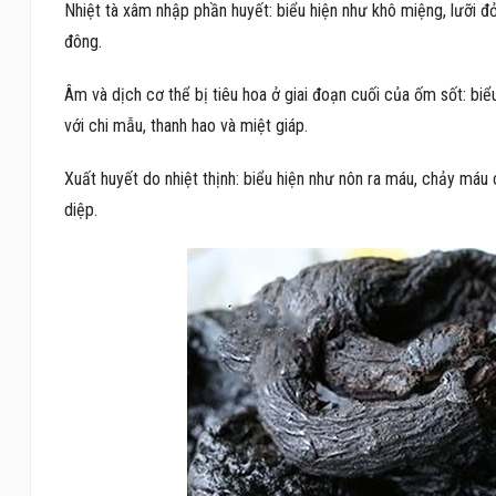
Nhiệt tà xâm nhập phần huyết: biểu hiện như khô miệng, lưỡi đ
đông.
Âm và dịch cơ thể bị tiêu hoa ở giai đoạn cuối của ốm sốt: bi
với chi mẫu, thanh hao và miệt giáp.
Xuất huyết do nhiệt thịnh: biểu hiện như nôn ra máu, chảy máu 
diệp.