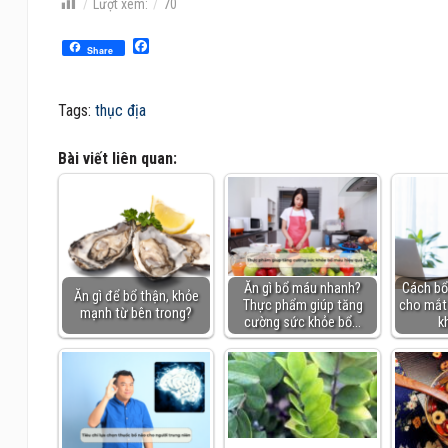
Lượt xem:
70
Facebook
Share
Tags:
thục địa
Bài viết liên quan:
Ăn gì bổ máu nhanh?
Cách bổ
Ăn gì để bổ thận, khỏe
Thực phẩm giúp tăng
cho mắt v
mạnh từ bên trong?
cường sức khỏe bổ…
k