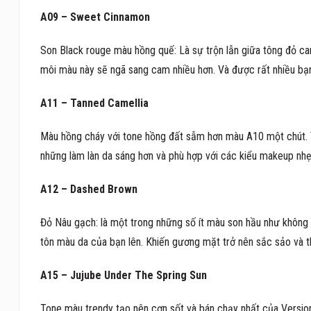
A09 – Sweet Cinnamon
Son Black rouge màu hồng quế: Là sự trộn lẫn giữa tông đỏ ca
môi màu này sẽ ngã sang cam nhiều hơn. Và được rất nhiều bạn 
A11 – Tanned Camellia
Màu hồng cháy với tone hồng đất sẫm hơn màu A10 một chút. V
những làm làn da sáng hơn và phù hợp với các kiểu makeup nhẹ
A12 – Dashed Brown
Đỏ Nâu gạch: là một trong những số ít màu son hầu như không 
tôn màu da của bạn lên. Khiến gương mặt trở nên sắc sảo và th
A15 – Jujube Under The Spring Sun
Tone màu trendy tạo nên cơn sốt và bán chạy nhất của Versio