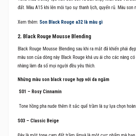
đất. Màu A15 khi lên môi tạo sự thanh lịch, quyến rũ. Màu son 
Xem thêm:
Son Black Rouge a32 là màu gì
2. Black Rouge Mousse Blending
Black Rouge Mousse Blending sau khi ra mắt đã khiến phái đẹp
màu son của dòng này Black Rouge khá ưu ái cho các nàng có
nhàng làm đa số mọi người đều yêu thích.
Những màu son black rouge hợp với da ngăm
S01 – Rosy Cinnamin
Tone hồng pha nude thêm ít sắc quế trầm là sự lựa chọn hoàn 
S03 – Classic Beige
Đây là một tone cam đất trầm ấmvà là một cực phẩm mà bạn sẽ