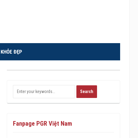
KHỎE ĐẸP
Fanpage PGR Việt Nam