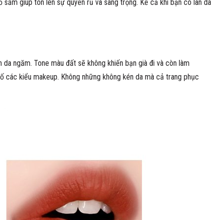
sẫm giúp tôn lên sự quyến rũ và sang trọng. Kể cả khi bạn có làn da
àn da ngăm. Tone màu đất sẽ không khiến bạn già đi và còn làm
 số các kiểu makeup. Không những không kén da mà cả trang phục