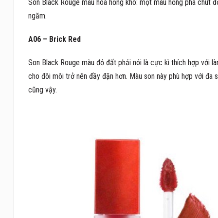
Son Black Rouge màu hoa hồng khô: một màu hồng pha chút đỏ 
ngăm.
A06 – Brick Red
Son Black Rouge màu đỏ đất phải nói là cực kì thích hợp với l
cho đôi môi trở nên đầy đặn hơn. Màu son này phù hợp với đa
cũng vậy.