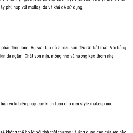
này phù hợp với mọiloại da và khá dễ sử dụng.
 phải động lòng. Bộ sưu tập cả 5 màu son đều rất bắt mắt. Với bảng
 làn da ngăm. Chất son mịn, mỏng nhẹ và hương kẹo thơm nhẹ
hảo và là biện pháp cúc kì an toàn cho mọi style makeup nào.
 không thể bỏ lỡ bởi tính thời thượng và ứng dụng cao của em này.