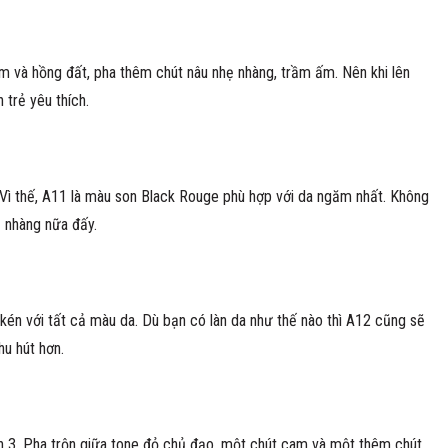
m và hồng đất, pha thêm chút nâu nhẹ nhàng, trầm ấm. Nên khi lên
trẻ yêu thích.
ì thế, A11 là màu son Black Rouge phù hợp với da ngăm nhất. Không
 nhàng nữa đấy.
kén với tất cả màu da. Dù bạn có làn da như thế nào thì A12 cũng sẽ
u hút hơn.
n 3. Pha trộn giữa tone đỏ chủ đạo, một chút cam và một thêm chút