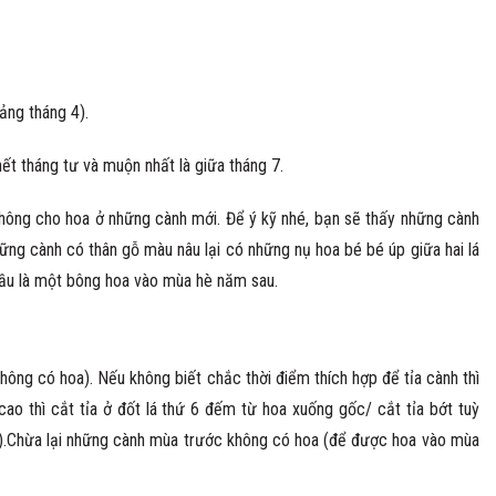
ảng tháng 4).
hết tháng tư và muộn nhất là giữa tháng 7.
không cho hoa ở những cành mới. Để ý kỹ nhé, bạn sẽ thấy những cành
ng cành có thân gỗ màu nâu lại có những nụ hoa bé bé úp giữa hai lá
cầu là một bông hoa vào mùa hè năm sau.
hông có hoa). Nếu không biết chắc thời điểm thích hợp để tỉa cành thì
ao thì cắt tỉa ở đốt lá thứ 6 đếm từ hoa xuống gốc/ cắt tỉa bớt tuỳ
u).Chừa lại những cành mùa trước không có hoa (để được hoa vào mùa