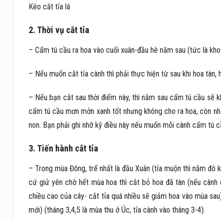
Kéo cắt tỉa lá
2. Thời vụ cắt tỉa
– Cẩm tú cầu ra hoa vào cuối xuân-đầu hè năm sau (tức là kho
– Nếu muốn cắt tỉa cành thì phải thực hiện từ sau khi hoa tàn, 
– Nếu bạn cắt sau thời điểm này, thì năm sau cẩm tú cầu sẽ 
cẩm tú cầu mơn mởn xanh tốt nhưng không cho ra hoa, còn nhữ
non. Bạn phải ghi nhỡ kỹ điều này nếu muốn mỗi cành cẩm tú 
3. Tiến hành cắt tỉa
– Trong mùa Đông, trể nhất là đầu Xuân (tỉa muộn thì năm đó k
cứ giử yên chờ hết mùa hoa thì cắt bỏ hoa đã tàn (nếu cành c
chiều cao của cây- cắt tỉa quá nhiều sẽ giảm hoa vào mùa sa
mới) (tháng 3,4,5 là mùa thu ở Úc, tỉa cành vào tháng 3-4).