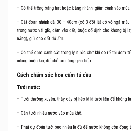
– Có thể trồng bằng hạt hoặc bằng nhánh: giâm cành vào mùa 
– Cắt đoạn nhánh dài 30 – 40cm (có 3 đốt lá) có vỏ ngả màu g
trong nước vài giờ, cắm vào đất, buộc cố định cho không bị 
nắng), giữ cho đất đủ ẩm.
– Có thể cắm cành cắt trong ly nước chờ khi có rể thì đem t
nilong buộc kín, để chỗ có nắng gián tiếp.
Cách chăm sóc hoa cẩm tú cầu
Tưới nước:
– Tưới thường xuyên, thấy cây bị héo lá là tưới liền để không 
– Cần tưới nhiều nước vào mùa khô.
– Phải dự đoán tưới bao nhiêu là đủ để nước không còn đọng 