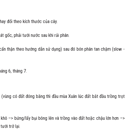
hay đổi theo kích thước của cây.
t gốc, phải tưới nước sau khi rải phân.
g cẩn thận theo hướng dẫn sử dụng) sau đó bón phân tan chậm (slow -
háng 6, tháng 7.
 (vùng có đất đóng băng thì đầu mùa Xuân lúc đất bắt đầu trồng trọt
 khô –> bứng/lấy bụi bông lên và trồng vào đất hoặc chậu lớn hơn –>
ưới trở lại.