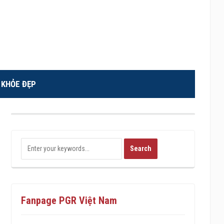
KHỎE ĐẸP
Fanpage PGR Việt Nam