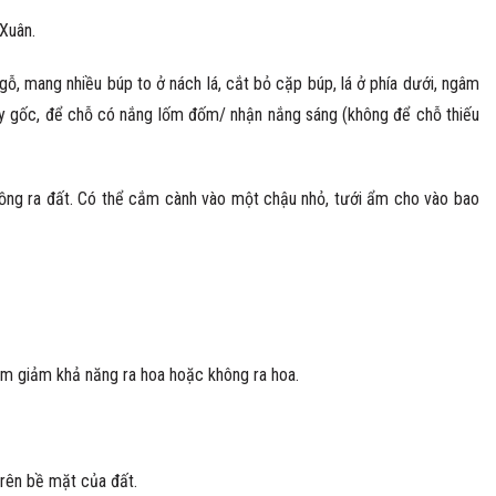
Xuân.
ỗ, mang nhiều búp to ở nách lá, cắt bỏ cặp búp, lá ở phía dưới, ngâm
lay gốc, để chỗ có nắng lốm đốm/ nhận nắng sáng (không để chỗ thiếu
rồng ra đất. Có thể cắm cành vào một chậu nhỏ, tưới ẩm cho vào bao
làm giảm khả năng ra hoa hoặc không ra hoa.
trên bề mặt của đất.