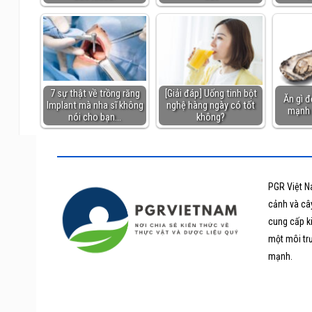
7 sự thật về trồng răng
[Giải đáp] Uống tinh bột
Ăn gì đ
Implant mà nha sĩ không
nghệ hàng ngày có tốt
mạnh 
nói cho bạn…
không?
PGR Việt N
cảnh và cây
cung cấp k
một môi tr
mạnh.