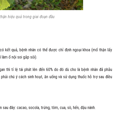
thận hiệu quả trong giai đoạn đầu
g có kết quả, bệnh nhân có thể được chỉ định ngoại khoa (mổ thận lấy
í làm ổ nội soi gắp sỏi).
gan thì tỉ lệ tái phát lên đến 60% do đó dù cho là bệnh nhân đã phẫu
 phải chú ý cách sinh hoạt, ăn uống và sử dụng thuốc hỗ trợ sau điều
 sau đây: cacao, socola, trứng, tôm, cua, sò, hến, đậu nành.