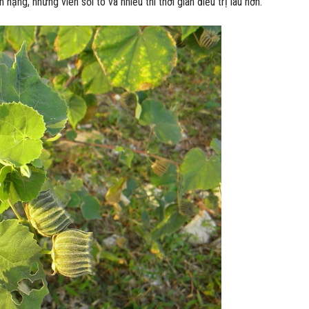
ặng, những viên sỏi to và nhiều thì thời gian điều trị lâu hơn.