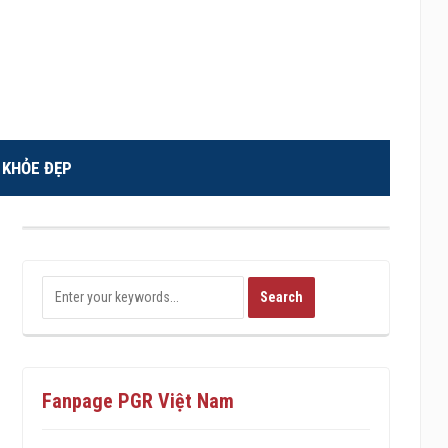
KHỎE ĐẸP
Fanpage PGR Việt Nam