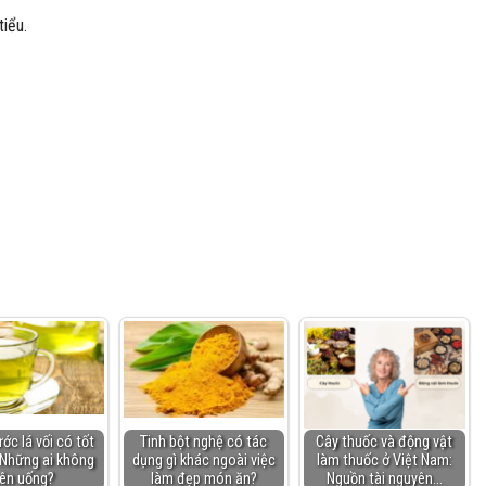
iểu.
ớc lá vối có tốt
Tinh bột nghệ có tác
Cây thuốc và động vật
Những ai không
dụng gì khác ngoài việc
làm thuốc ở Việt Nam:
ên uống?
làm đẹp món ăn?
Nguồn tài nguyên…