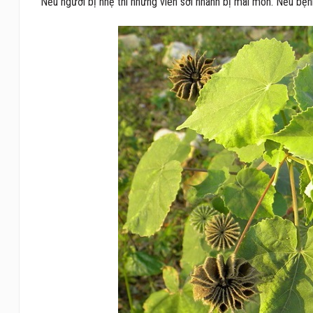
Nếu người bị nhẹ thì những viên sởi nhanh bị mài mòn. Nếu bệnh n