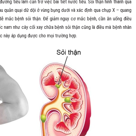
đường tiểu làm cản trở việc bài tiết nước tiểu. Sỏi thận hình thành qua
đau quằn quại dữ dội ở vùng bụng dưới và xác định qua chụp X – quang
 dễ mắc bệnh sỏi thận. Để giảm nguy cơ mắc bệnh, cần ăn uống điều
ốc nam như cây cối xay chữa bệnh sỏi thận cũng là điều mà bệnh nhân
huốc này áp dụng được cho mọi trường hợp.