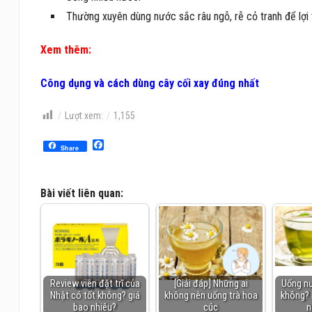
Thường xuyên dùng nước sắc râu ngỗ, rễ cỏ tranh để lợi t
Xem thêm:
Công dụng và cách dùng cây cối xay đúng nhất
Lượt xem:
1,155
Facebook
Share
Bài viết liên quan:
Review viên đặt trĩ của
[Giải đáp] Những ai
Uống nư
Nhật có tốt không? giá
không nên uống trà hoa
không? 
bao nhiêu?
cúc
n