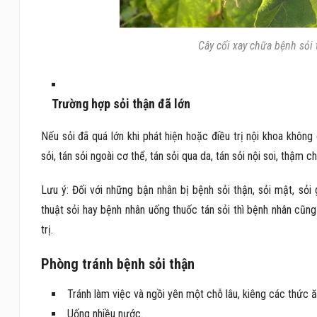
Cây cối xay chữa bệnh sỏi 
Trường hợp sỏi thận đã lớn
Nếu sỏi đã quá lớn khi phát hiện hoặc điều trị nội khoa khôn
sỏi, tán sỏi ngoài cơ thể, tán sỏi qua da, tán sỏi nội soi, thậm ch
Lưu ý: Đối với những bận nhân bị bệnh sỏi thận, sỏi mật, sỏi 
thuật sỏi hay bệnh nhân uống thuốc tán sỏi thì bệnh nhân cũng
trị.
Phòng tránh bệnh sỏi thận
Tránh làm việc và ngồi yên một chỗ lâu, kiêng các thức ăn
Uống nhiều nước.