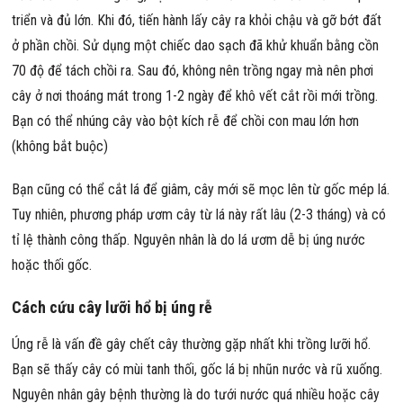
triển và đủ lớn. Khi đó, tiến hành lấy cây ra khỏi chậu và gỡ bớt đất
ở phần chồi. Sử dụng một chiếc dao sạch đã khử khuẩn bằng cồn
70 độ để tách chồi ra. Sau đó, không nên trồng ngay mà nên phơi
cây ở nơi thoáng mát trong 1-2 ngày để khô vết cắt rồi mới trồng.
Bạn có thể nhúng cây vào bột kích rễ để chồi con mau lớn hơn
(không bắt buộc)
Bạn cũng có thể cắt lá để giâm, cây mới sẽ mọc lên từ gốc mép lá.
Tuy nhiên, phương pháp ươm cây từ lá này rất lâu (2-3 tháng) và có
tỉ lệ thành công thấp. Nguyên nhân là do lá ươm dễ bị úng nước
hoặc thối gốc.
Cách cứu cây lưỡi hổ bị úng rễ
Úng rễ là vấn đề gây chết cây thường gặp nhất khi trồng lưỡi hổ.
Bạn sẽ thấy cây có mùi tanh thối, gốc lá bị nhũn nước và rũ xuống.
Nguyên nhân gây bệnh thường là do tưới nước quá nhiều hoặc cây