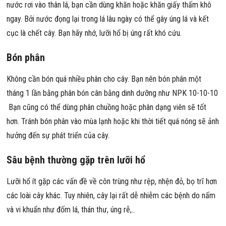
nước rơi vào thân lá, bạn cần dùng khăn hoặc khăn giấy thấm khô
ngay. Bởi nước đọng lại trong lá lâu ngày có thể gây úng lá và kết
cục là chết cây. Bạn hãy nhớ, lưỡi hổ bị úng rất khó cứu.
Bón phân
Không cần bón quá nhiều phân cho cây. Bạn nên bón phân một
tháng 1 lần bằng phân bón cân bằng dinh dưỡng như NPK 10-10-10
Bạn cũng có thể dùng phân chuồng hoặc phân dạng viên sẽ tốt
hơn. Tránh bón phân vào mùa lạnh hoặc khi thời tiết quá nóng sẽ ảnh
hưởng đến sự phát triển của cây.
Sâu bệnh thường gặp trên lưỡi hổ
Lưỡi hổ ít gặp các vấn đề về côn trùng như rệp, nhện đỏ, bọ trĩ hơn
các loài cây khác. Tuy nhiên, cây lại rất dễ nhiễm các bệnh do nấm
và vi khuẩn như đốm lá, thán thư, úng rễ,..