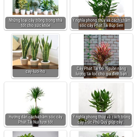
Những loại cây trồng trong nhà
Ý nghĩa phong thủy và cách chăm
tốt cho sức khỏe
sóc cây Phát Tài Búp Sen
Cây Phát Tài Đỏ: Nguồn năng
cay-luoi-ho
lượng tài lộc cho gia đình bạn
Hướng dẫn cách chăm sóc cây
Ý nghĩa phong thủy và cách trồng
Phát Tài Núi tươi tốt
cây Trúc Phú Quý giúp cây…