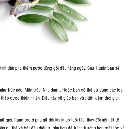
 tinh dầu pha thêm nước dùng gội đầu hàng ngày. Sau 1 tuần bạn sẽ
c như Núc nác, Mần trầu, Nha đam… Hoặc bạn có thể sử dụng các loại
thảo dược thiên nhiên. Điều này sẽ giúp bạn vừa tiết kiệm thời gian,
nữ giới. Rụng tóc ở phụ nữ đôi khi là do tuổi tác, thay đổi nội tiết tố
hân cụ thể và bắt đầu điều trị phù hợp để tránh trường hợp mất tóc và