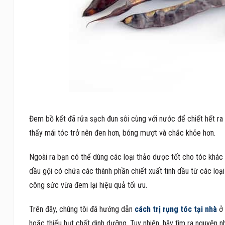
Đem bồ kết đã rửa sạch đun sôi cùng với nước để chiết hết ra
thấy mái tóc trở nên đen hơn, bóng mượt và chắc khỏe hơn.
Ngoài ra bạn có thể dùng các loại thảo dược tốt cho tóc khá
dầu gội có chứa các thành phần chiết xuất tinh dầu từ các loại 
công sức vừa đem lại hiệu quả tối ưu.
Trên đây, chúng tôi đã hướng dẫn
cách trị rụng tóc tại nhà
ở 
hoặc thiếu hụt chất dinh dưỡng. Tuy nhiên, hãy tìm ra nguyên n