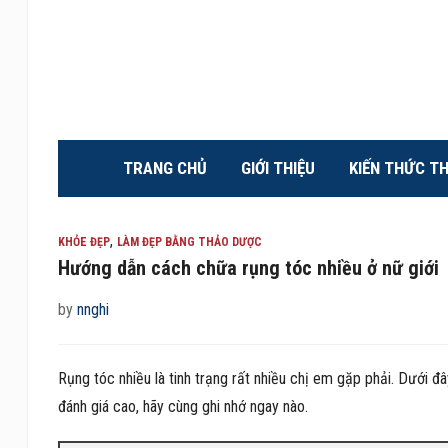
TRANG CHỦ
GIỚI THIỆU
KIẾN THỨC T
,
KHỎE ĐẸP
LÀM ĐẸP BẰNG THẢO DƯỢC
Hướng dẫn cách chữa rụng tóc nhiều ở nữ giới
by
nnghi
Rụng tóc nhiều là tinh trạng rất nhiều chị em gặp phải. Dưới đ
đánh giá cao, hãy cùng ghi nhớ ngay nào.