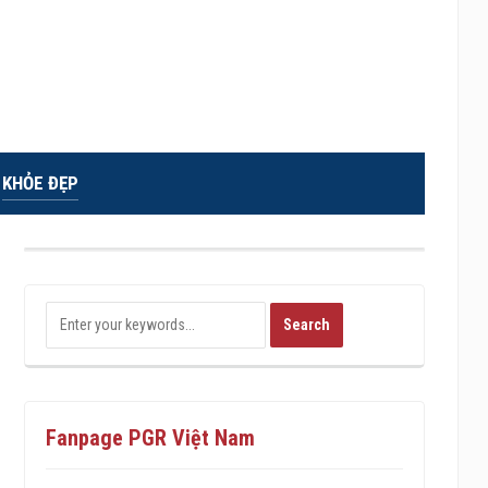
KHỎE ĐẸP
Fanpage PGR Việt Nam