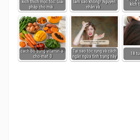
kích thích mọc tóc: Giải
làm sao không? Nguyên
kích 
pháp cho mái…
nhân và…
cach-bo-sung-vitamin-a-
Tại sao tóc rụng và cách
18 tu
cho-mat-3
ngăn ngừa tình trạng này