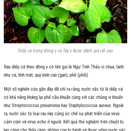
Diếp cá trong Đông y và Tây y được đánh giá rất cao
Rau diếp cá theo đông y có tên gọi là Ngư Tinh Thảo vị chua, tanh
như cá, tính mát, quy kinh can (gan), phế (phổi).
Một số nghiên cứu gần đây đã chỉ ra rằng, nước sắc từ lá diếp cá
có khả năng kháng lại phế cầu khuẩn cùng với các chủng vi khuẩn
như Streptococcus pneumonia hay Staphylococcus aureus. Ngoài
ra, nước sắc từ loại rau này cũng ức chế sự phát triển của virus
cảm cúm và virus echo ở người. Kết quả thử nghiệm trên chuột bị
lao cũng cho thấy rằng, những con bị bệnh và được uống nước sắc