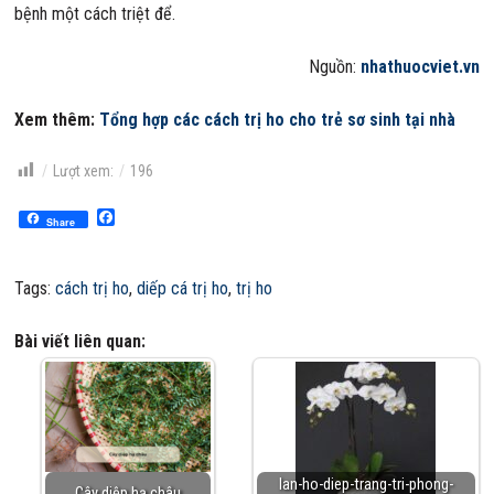
bệnh một cách triệt để.
Nguồn:
nhathuocviet.vn
Xem thêm:
Tổng hợp các cách trị ho cho trẻ sơ sinh tại nhà
Lượt xem:
196
Facebook
Share
Tags:
cách trị ho
,
diếp cá trị ho
,
trị ho
Bài viết liên quan:
lan-ho-diep-trang-tri-phong-
Cây diệp hạ châu