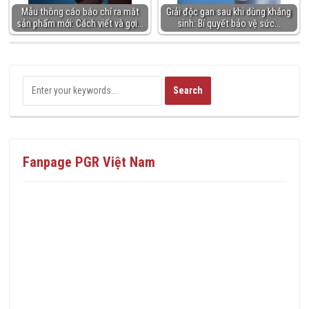
Mẫu thông cáo báo chí ra mắt
Giải độc gan sau khi dùng kháng
sản phẩm mới: Cách viết và gợi…
sinh: Bí quyết bảo vệ sức…
Fanpage PGR Việt Nam