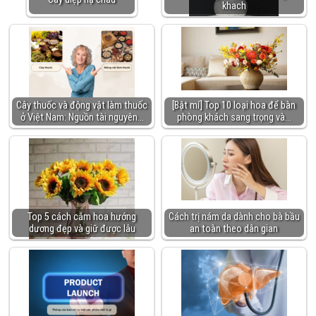
khach
Cây thuốc và động vật làm thuốc
[Bật mí] Top 10 loại hoa để bàn
ở Việt Nam: Nguồn tài nguyên…
phòng khách sang trọng và…
Top 5 cách cắm hoa hướng
Cách trị nám da dành cho bà bầu
dương đẹp và giữ được lâu
an toàn theo dân gian