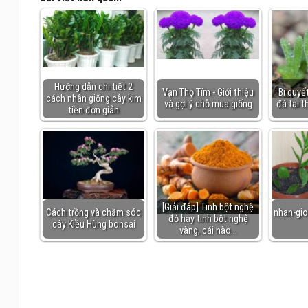
Hướng dẫn chi tiết 2
Vạn Thọ Tím - Giới thiệu
Bí quyế
cách nhân giống cây kim
và gợi ý chỗ mua giống
đá tai t
tiền đơn giản
[Giải đáp] Tinh bột nghệ
Cách trồng và chăm sóc
nhan-gio
đỏ hay tinh bột nghệ
cây Kiều Hùng bonsai
vàng, cái nào…