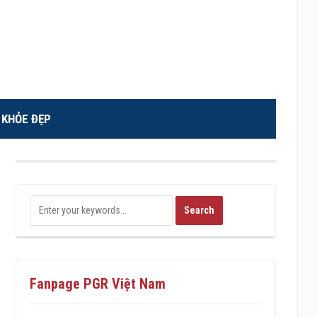
KHỎE ĐẸP
Fanpage PGR Việt Nam