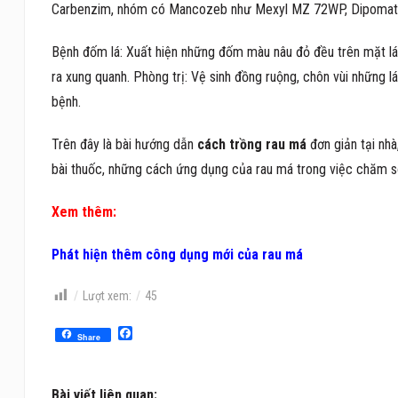
Carbenzim, nhóm có Mancozeb như Mexyl MZ 72WP, Dipomate 8
Bệnh đốm lá: Xuất hiện những đốm màu nâu đỏ đều trên mặt lá,
ra xung quanh. Phòng trị: Vệ sinh đồng ruộng, chôn vùi những l
bệnh.
Trên đây là bài hướng dẫn
cách trồng rau má
đơn giản tại nh
bài thuốc, những cách ứng dụng của rau má trong việc chăm sóc
Xem thêm:
Phát hiện thêm công dụng mới của rau má
Lượt xem:
45
Facebook
Share
Bài viết liên quan: