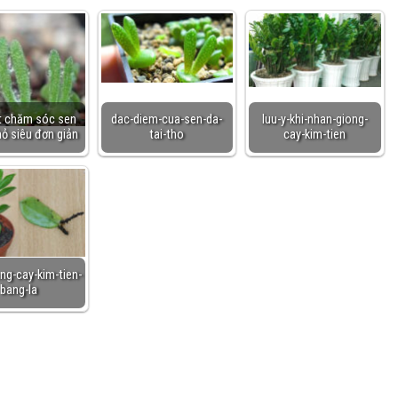
t chăm sóc sen
dac-diem-cua-sen-da-
luu-y-khi-nhan-giong-
hỏ siêu đơn giản
tai-tho
cay-kim-tien
ng-cay-kim-tien-
bang-la