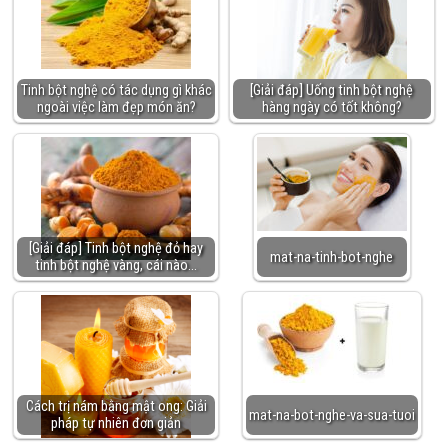
Tinh bột nghệ có tác dụng gì khác
[Giải đáp] Uống tinh bột nghệ
ngoài việc làm đẹp món ăn?
hàng ngày có tốt không?
[Giải đáp] Tinh bột nghệ đỏ hay
mat-na-tinh-bot-nghe
tinh bột nghệ vàng, cái nào…
Cách trị nám bằng mật ong: Giải
mat-na-bot-nghe-va-sua-tuoi
pháp tự nhiên đơn giản