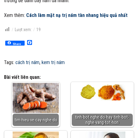
trường để đánh bay nám da nhanh.
Xem thêm:
Cách làm mặt nạ trị nám tàn nhang hiệu quả nhất
Lượt xem:
19
Facebook
Share
Tags:
cách trị nám
,
kem trị nám
Bài viết liên quan:
tinh-bot-nghe-do-hay-tinh-bot-
tim-hieu-ve-cay-nghe-do
nghe-vang-tot-hon