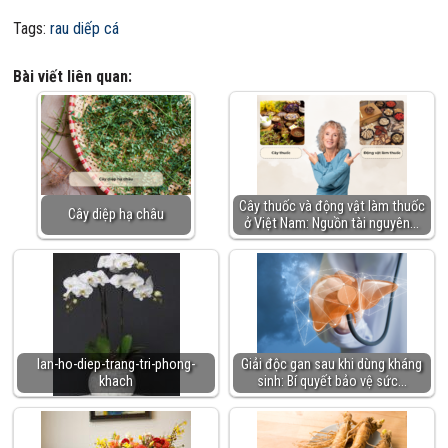
Tags:
rau diếp cá
Bài viết liên quan:
Cây thuốc và động vật làm thuốc
Cây diệp hạ châu
ở Việt Nam: Nguồn tài nguyên…
lan-ho-diep-trang-tri-phong-
Giải độc gan sau khi dùng kháng
khach
sinh: Bí quyết bảo vệ sức…