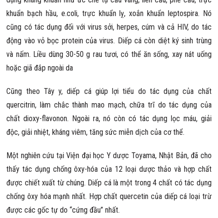
khuẩn bạch hầu, e.coli, trực khuẩn lỵ, xoắn khuẩn leptospira. Nó
cũng có tác dụng đối với virus sởi, herpes, cúm và cả HIV, do tác
động vào vỏ bọc protein của virus. Diếp cá còn diệt ký sinh trùng
và nấm. Liều dùng 30-50 g rau tươi, có thể ăn sống, xay nát uống
hoặc giã đắp ngoài da
Cũng theo Tây y, diếp cá giúp lợi tiểu do tác dụng của chất
quercitrin, làm chắc thành mao mạch, chữa trĩ do tác dụng của
chất dioxy-flavonon. Ngoài ra, nó còn có tác dụng lọc máu, giải
độc, giải nhiệt, kháng viêm, tăng sức miễn dịch của cơ thể.
Một nghiên cứu tại Viện đại học Y dược Toyama, Nhật Bản, đã cho
thấy tác dụng chống ôxy-hóa của 12 loại dược thảo và hợp chất
được chiết xuất từ chúng. Diếp cá là một trong 4 chất có tác dụng
chống ôxy hóa mạnh nhất. Hợp chất quercetin của diếp cá loại trừ
được các gốc tự do “cứng đầu” nhất.