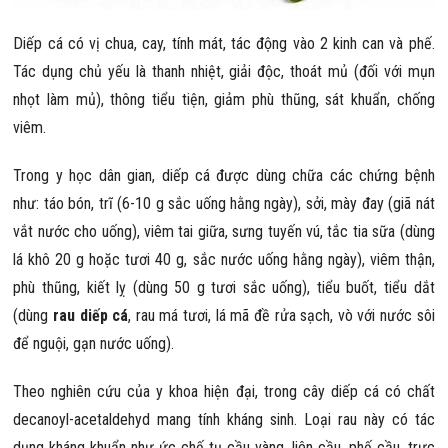
Diếp cá có vị chua, cay, tính mát, tác động vào 2 kinh can và phế.
Tác dụng chủ yếu là thanh nhiệt, giải độc, thoát mủ (đối với mụn
nhọt làm mủ), thông tiểu tiện, giảm phù thũng, sát khuẩn, chống
viêm.
Trong y học dân gian, diếp cá được dùng chữa các chứng bệnh
như: táo bón, trĩ (6-10 g sắc uống hằng ngày), sởi, mày đay (giã nát
vắt nước cho uống), viêm tai giữa, sưng tuyến vú, tắc tia sữa (dùng
lá khô 20 g hoặc tươi 40 g, sắc nước uống hằng ngày), viêm thận,
phù thũng, kiết lỵ (dùng 50 g tươi sắc uống), tiểu buốt, tiểu dắt
(dùng
rau diếp cá
, rau má tươi, lá mã đề rửa sạch, vò với nước sôi
để nguội, gạn nước uống).
Theo nghiên cứu của y khoa hiện đại, trong cây diếp cá có chất
decanoyl-acetaldehyd mang tính kháng sinh. Loại rau này có tác
dụng kháng khuẩn như ức chế tụ cầu vàng, liên cầu, phế cầu, trực