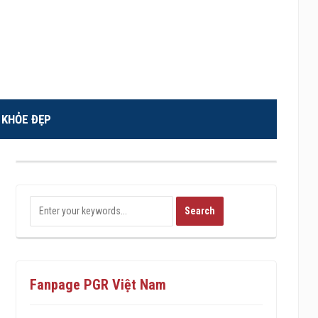
KHỎE ĐẸP
Fanpage PGR Việt Nam