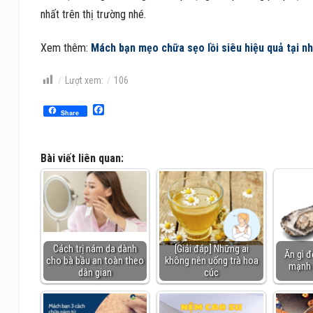
nhất trên thị trường nhé.
Xem thêm:
Mách bạn mẹo chữa sẹo lồi siêu hiệu quả tại n
Lượt xem:
106
Facebook
Share
Bài viết liên quan:
Cách trị nám da dành
[Giải đáp] Những ai
Ăn gì đ
cho bà bầu an toàn theo
không nên uống trà hoa
mạnh 
dân gian
cúc