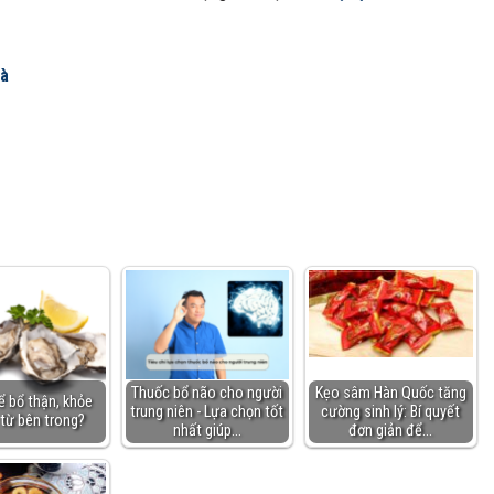
hà
Thuốc bổ não cho người
Kẹo sâm Hàn Quốc tăng
ể bổ thận, khỏe
trung niên - Lựa chọn tốt
cường sinh lý: Bí quyết
từ bên trong?
nhất giúp…
đơn giản để…