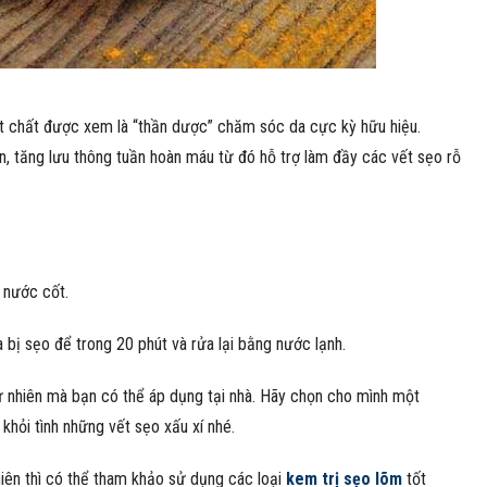
ạt chất được xem là “thần dược” chăm sóc da cực kỳ hữu hiệu.
gen, tăng lưu thông tuần hoàn máu từ đó hỗ trợ làm đầy các vết sẹo rỗ
 nước cốt.
bị sẹo để trong 20 phút và rửa lại bằng nước lạnh.
ự nhiên mà bạn có thể áp dụng tại nhà. Hãy chọn cho mình một
khỏi tình những vết sẹo xấu xí nhé.
iên thì có thể tham khảo sử dụng các loại
kem trị sẹo lõm
tốt