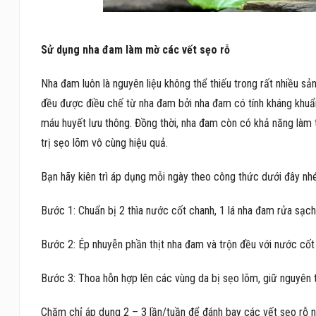
Sử dụng nha đam làm mờ các vết sẹo rỗ
Nha đam luôn là nguyên liệu không thể thiếu trong rất nhiều sả
đều được điều chế từ nha đam bởi nha đam có tính kháng khuẩn 
máu huyết lưu thông. Đồng thời, nha đam còn có khả năng làm 
trị sẹo lõm vô cùng hiệu quả.
Bạn hãy kiên trì áp dụng mỗi ngày theo công thức dưới đây nhé
Bước 1: Chuẩn bị 2 thìa nước cốt chanh, 1 lá nha đam rửa sạch,
Bước 2: Ép nhuyễn phần thịt nha đam và trộn đều với nước cốt
Bước 3: Thoa hỗn hợp lên các vùng da bị sẹo lõm, giữ nguyên
Chăm chỉ áp dụng 2 – 3 lần/tuần để đánh bay các vết sẹo rỗ n