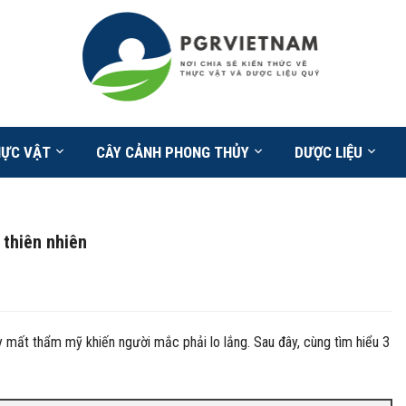
HỰC VẬT
CÂY CẢNH PHONG THỦY
DƯỢC LIỆU
 thiên nhiên
mất thẩm mỹ khiến người mắc phải lo lắng. Sau đây, cùng tìm hiểu 3