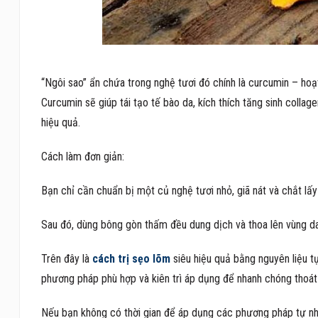
“Ngôi sao” ẩn chứa trong nghệ tươi đó chính là curcumin – ho
Curcumin sẽ giúp tái tạo tế bào da, kích thích tăng sinh colla
hiệu quả.
Cách làm đơn giản:
Bạn chỉ cần chuẩn bị một củ nghệ tươi nhỏ, giã nát và chắt lấy
Sau đó, dùng bông gòn thấm đều dung dịch và thoa lên vùng da 
Trên đây là
cách trị sẹo lõm
siêu hiệu quả bằng nguyên liệu t
phương pháp phù hợp và kiên trì áp dụng để nhanh chóng thoát 
Nếu bạn không có thời gian để áp dụng các phương pháp tự nh