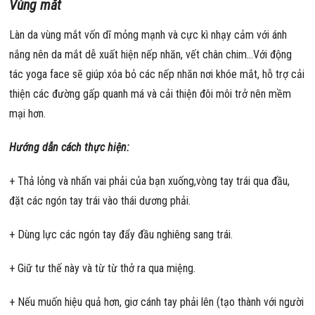
Vùng mắt
Làn da vùng mắt vốn dĩ mỏng mạnh và cực kì nhạy cảm với ánh
nắng nên da mắt dễ xuất hiện nếp nhăn, vết chân chim…Với động
tác yoga face sẽ giúp xóa bỏ các nếp nhăn nơi khóe mắt, hỗ trợ cải
thiện các đường gấp quanh má và cải thiện đôi môi trở nên mềm
mại hơn.
Hướng dẫn cách thực hiện:
+ Thả lỏng và nhấn vai phải của bạn xuống,vòng tay trái qua đầu,
đặt các ngón tay trái vào thái dương phải.
+ Dùng lực các ngón tay đẩy đầu nghiêng sang trái.
+ Giữ tư thế này và từ từ thở ra qua miệng.
+ Nếu muốn hiệu quả hơn, giơ cánh tay phải lên (tạo thành với người