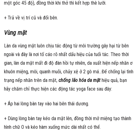
một góc 45 độ), đồng thời khi thở thì kết hợp thè lưỡi.
+ Trả về vị trí cũ và đổi bên.
Vùng mặt
Làn da vùng mặt luôn chịu tác động từ môi trường gây hại từ bên
ngoài và đây là nơi tố cáo rõ nhất dấu hiệu của tuổi tác. Theo thời
gian, làn da mặt mất đi độ đàn hồi tự nhiên, da xuất hiện nếp nhăn ơ
khuôn miệng, môi, quanh muỗi, chảy xệ ở 2 gò má…Để chống lại tình
trạng nếp nhăn trên da mặt,
chống lão hóa da mặt
hiệu quả, bạn
hãy chăm chỉ thực hiện các động tác yoga face sau đây:
+ Áp hai lòng bàn tay vào hai bên thái dương.
+ Dùng lòng bàn tay kéo da mặt lên, đồng thời mở miệng tạo thành
hình chữ O và kéo hàm xuống mức dài nhất có thể.