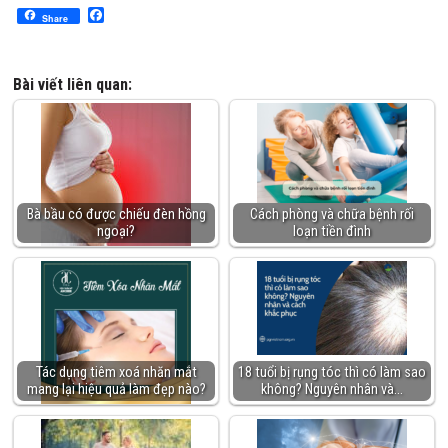
Facebook
Share
Bài viết liên quan:
Bà bầu có được chiếu đèn hồng
Cách phòng và chữa bệnh rối
ngoại?
loạn tiền đình
Tác dụng tiêm xoá nhăn mắt
18 tuổi bị rụng tóc thì có làm sao
mang lại hiệu quả làm đẹp nào?
không? Nguyên nhân và…