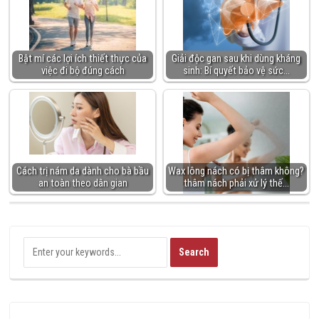
Bật mí các lợi ích thiết thực của
Giải độc gan sau khi dùng kháng
việc đi bộ đúng cách
sinh: Bí quyết bảo vệ sức…
Cách trị nám da dành cho bà bầu
Wax lông nách có bị thâm không?
an toàn theo dân gian
thâm nách phải xử lý thế…