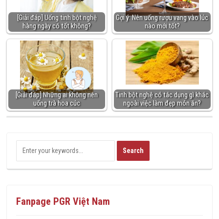
[Giải đáp] Uống tinh bột nghệ
Gợi ý: Nên uống rượu vang vào lúc
hàng ngày có tốt không?
nào mới tốt?
[Giải đáp] Những ai không nên
Tinh bột nghệ có tác dụng gì khác
uống trà hoa cúc
ngoài việc làm đẹp món ăn?
Fanpage PGR Việt Nam