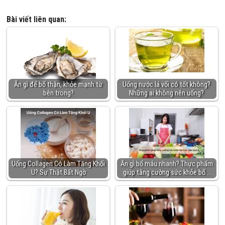
Bài viết liên quan:
Ăn gì để bổ thận, khỏe mạnh từ
Uống nước lá vối có tốt không?
bên trong?
Những ai không nên uống?
Uống Collagen Có Làm Tăng Khối
Ăn gì bổ máu nhanh? Thực phẩm
U? Sự Thật Bất Ngờ
giúp tăng cường sức khỏe bổ…