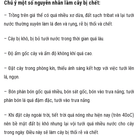
Chú ý một số nguyên nhân làm cây bị chết:
– Trồng trên giá thể có quá nhiều xơ dừa, đất sạch tribat và lại tưới
nước thường xuyên làm lá đen và rụng, rễ bị thối và chết.
– Cây bị khô, bị bỏ tưới nước trong thời gian quá lâu.
– Độ ẩm gốc cây và ẩm độ không khí quá cao.
– Đặt cây trong phòng kín, thiếu ánh sáng kết hợp với việc tưới lên
lá, ngọn.
– Bón phân bón gốc quá nhiều, bón sát gốc, bón vào trưa nắng; tưới
phân bón lá quá đậm đặc, tưới vào trưa nắng.
– Khi đặt cây ngoài trời, tiết trời quá nóng như hiện nay (trên 40oC)
nên bề mặt đất bị khô nhưng lại vội tưới quá nhiều nước cho cây
trong ngày. Điều này sẽ làm cây bị thối rễ và chết.