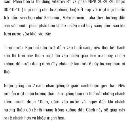
cao. Phân bón lá thì dùng vitamin B1 và phân NPK 20-20-20 hoặc
30-10-10 ( loại dùng cho hoa phong lan) kết hợp với một loại thuốc
trừ nấm sinh học như Kasumin , Valydamicin ….pha theo hướng dẫn
nhà sản xuất, phun phân bón lá lúc chiều mát hay sáng sớm sau khi
tưới nước vừa khô ráo cây.
Tưới nước: Bạn chỉ cần tưới đẫm vào buổi sáng, nếu thời tiết hanh
khô thì tưới nhẹ thêm một lần vào chiều giúp làm mát cây, chú ý
không để nước đọng dưới đáy chậu sẽ làm bộ rễ cây hương thảo bị
thối.
Nhận giống: có 2 cách nhân giống là giâm cành hoặc gieo hạt. Nếu
có sẵn một chậu hương thảo làm giống bạn có thể cắt những nhánh
khỏe mạnh đoạn 10cm, cắm vào nước vài ngày đến khi nhánh
hương thảo có rễ rồi mang trồng xuống đất. Cách này sẽ giúp cây
ra rễ nhanh hơn và khỏe mạnh hơn.