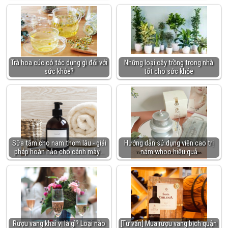
Trà hoa cúc có tác dụng gì đối với
Những loại cây trồng trong nhà
sức khỏe?
tốt cho sức khỏe
Sữa tắm cho nam thơm lâu - giải
Hướng dẫn sử dụng viên cao trị
pháp hoàn hảo cho cánh mày…
nám whoo hiệu quả
Rượu vang khai vị là gì? Loại nào
[Tư vấn] Mua rượu vang bịch quận