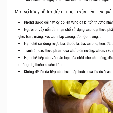
Một số lưu ý hỗ trợ điều trị bệnh vảy nến hiệu quả
Không được gãi hay kỳ cọ lên vùng da bị tổn thương nhằm
Người bị vảy nến cần hạn chế sử dụng các loại thực phẩm
ghẹ, tôm, măng, xúc xích, lạp xưởng, đồ hộp, trứng,…
Hạn chế sử dụng rượu bia, thuốc lá, trà, cà phê, tiêu, ớt,…
Tránh ăn các thực phẩm qua chế biến nướng, chiên, xào 
Hạn chế tiếp xúc với các loại hóa chất như xà phòng, dầ
dưỡng da, thuốc nhuộm tóc,…
Không để làn da tiếp xúc trực tiếp hoặc quá lâu dưới án