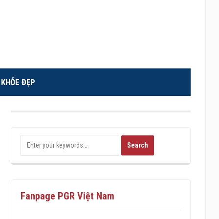
KHỎE ĐẸP
Fanpage PGR Việt Nam