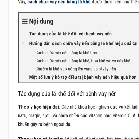
Vậy,
cách chữa vảy nến bằng lá khế
được thực hiện như thế 
Nội dung
Tác dụng của lá khế đối với bệnh vảy nến
Hướng dẫn cách chữa vảy nến bằng lá khế hiệu quả tại
Cách chữa vảy nến bằng lá khế tươi
Cách chữa vảy nến bằng lá khế, hoa khế và vỏ cây khế
Chườm lá khế sao nóng lên vùng da bị vảy nến
Một số lưu ý hỗ trợ điều trị bệnh vảy nến hiệu quả hơn
Tác dụng của lá khế đối với bệnh vảy nến
Theo y học hiện đại:
Các nhà khoa học nghiên cứu và kết luận
natri, magie, sắt… và chứa nhiều các vitamin như: vitamin C, A,
khuẩn gây ra bệnh ngoài da.