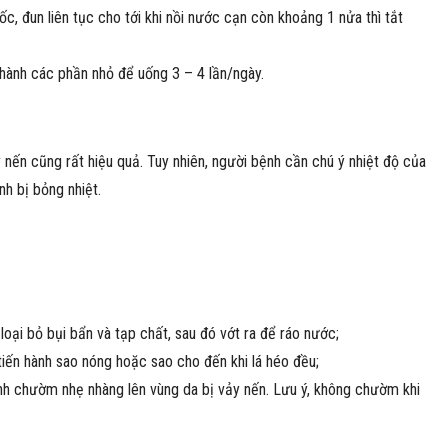
c, đun liên tục cho tới khi nồi nước cạn còn khoảng 1 nửa thì tắt
 thành các phần nhỏ để uống 3 – 4 lần/ngày.
nến cũng rất hiệu quả. Tuy nhiên, người bệnh cần chú ý nhiệt độ của
nh bị bỏng nhiệt.
oại bỏ bụi bẩn và tạp chất, sau đó vớt ra để ráo nước;
iến hành sao nóng hoặc sao cho đến khi lá héo đều;
ành chườm nhẹ nhàng lên vùng da bị vảy nến. Lưu ý, không chườm khi