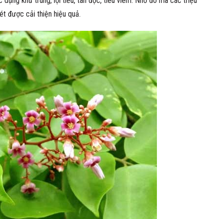
c dụng khử trùng, lợi tiểu, tán độc, tiêu viêm. Nhờ đó mà các triệu
t được cải thiện hiệu quả.