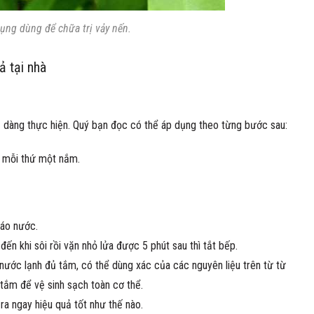
ụng dùng để chữa trị vảy nến.
ả tại nhà
ễ dàng thực hiện. Quý bạn đọc có thể áp dụng theo từng bước sau:
ng mỗi thứ một nắm.
ráo nước.
đến khi sôi rồi vặn nhỏ lửa được 5 phút sau thì tắt bếp.
ước lạnh đủ tắm, có thể dùng xác của các nguyên liệu trên từ từ
 tắm để vệ sinh sạch toàn cơ thể.
ra ngay hiệu quả tốt như thế nào.