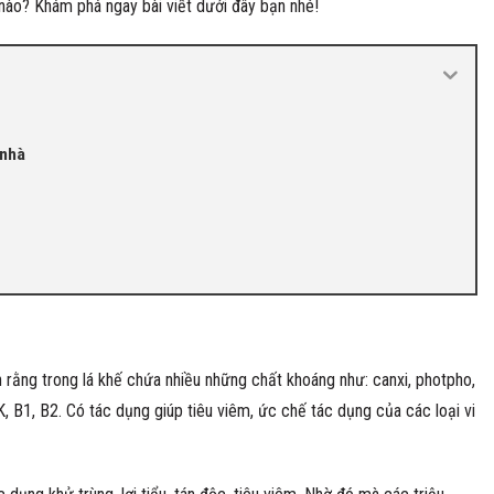
nào? Khám phá ngay bài viết dưới đây bạn nhé!
 nhà
 rằng trong lá khế chứa nhiều những chất khoáng như: canxi, photpho,
 K, B1, B2. Có tác dụng giúp tiêu viêm, ức chế tác dụng của các loại vi