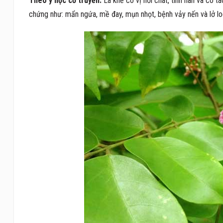
Theo y học cổ truyền:
Lá khế có vị hơi chát, tính hàn và có tá
chứng như: mẩn ngứa, mề đay, mụn nhọt, bệnh vảy nến và lở loé