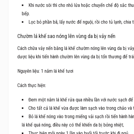
Khi nước sôi thì cho nhỏ lửa hoặc chuyển chế độ sắc thuố
bếp.
Lọc bỏ phần bã, lấy nước để nguội, rồi cho tủ lạnh, chia
Chườm lá khế sao nóng lên vùng da bị vảy nến
Cách chữa vảy nến bằng lá khế chườm nóng lên vùng da bị vảy 
dược liệu khi tiến hành chườm lên vùng da bị tổn thương để trá
Nguyên liệu: 1 nắm lá khế tươi
Cách thực hiện:
Đem một nắm lá khế rửa qua nhiều lần với nước sạch để l
Cho tất cả lá khế vừa được làm sạch vào trong chảo và t
Bỏ lá khế nóng vào trong miếng vải sạch rồi tiến hành h
lá khế quá nóng, điều này có thể khiến da bị bỏng nhiệt;
Thực hiện mỗi ngày 1 lần vào buổi tối trước khi đi ngủ.