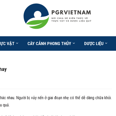
HỰC VẬT
CÂY CẢNH PHONG THỦY
DƯỢC LIỆU
hay
khác nhau. Người bị vảy nến ở giai đoạn nhẹ có thể dễ dàng chữa khỏi.
u quả.