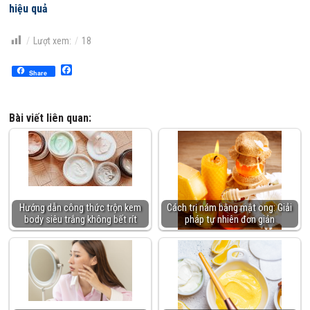
hiệu quả
Lượt xem:
18
Facebook
Share
Bài viết liên quan:
Hướng dẫn công thức trộn kem
Cách trị nám bằng mật ong: Giải
body siêu trắng không bết rít
pháp tự nhiên đơn giản