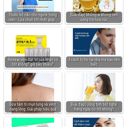
Thuốc bổ não cho người trung
[Giải đáp] Những ai không nên
niên - Lựa chọn tốt nhất giúp…
uống trà hoa cúc
Review viên đặt trĩ của Nhật có
3 cách trị ho tại nhà mà bạn nên
tốt không? giá bao nhiêu?
biết
Sữa tắm trị mụn lưng và viêm
[Giải đáp] Uống tinh bột nghệ
nang lông: Giải pháp hiệu quả
hàng ngày có tốt không?