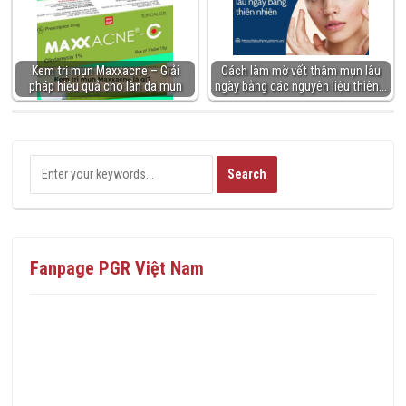
Kem trị mụn Maxxacne – Giải
Cách làm mờ vết thâm mụn lâu
pháp hiệu quả cho làn da mụn
ngày bằng các nguyên liệu thiên…
Fanpage PGR Việt Nam