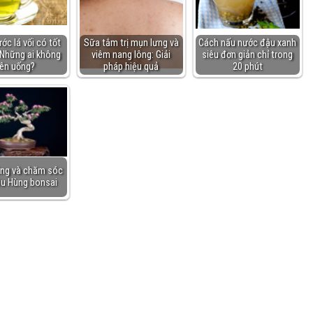
ớc lá vối có tốt
Sữa tắm trị mụn lưng và
Cách nấu nước đậu xanh
Những ai không
viêm nang lông: Giải
siêu đơn giản chỉ trong
ên uống?
pháp hiệu quả
20 phút
ồng và chăm sóc
ều Hùng bonsai