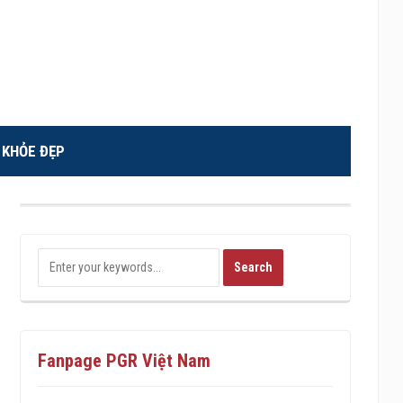
KHỎE ĐẸP
Fanpage PGR Việt Nam