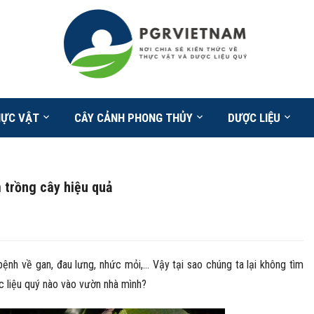
HỰC VẬT
CÂY CẢNH PHONG THỦY
DƯỢC LIỆU
 trồng cây hiệu quả
bệnh về gan, đau lưng, nhức mỏi,… Vậy tại sao chúng ta lại không tìm
 liệu quý nào vào vườn nhà mình?