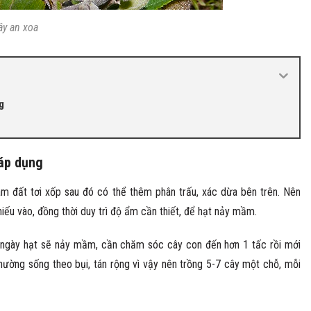
ây an xoa
g
 áp dụng
àm đất tơi xốp sau đó có thể thêm phân trấu, xác dừa bên trên. Nên
iếu vào, đồng thời duy trì độ ẩm cần thiết, để hạt nảy mầm.
ài ngày hạt sẽ nảy mầm, cần chăm sóc cây con đến hơn 1 tấc rồi mới
hường sống theo bụi, tán rộng vì vậy nên trồng 5-7 cây một chỗ, mỗi