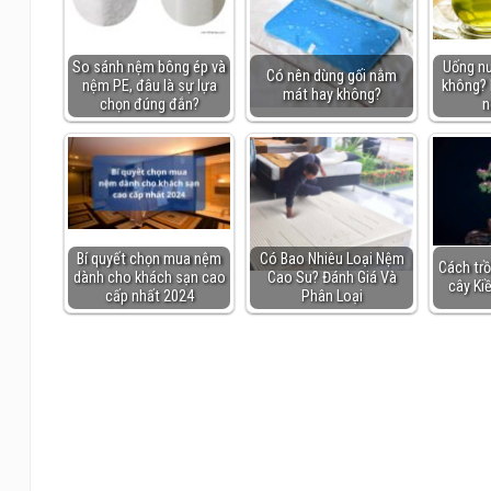
So sánh nệm bông ép và
Uống nư
Có nên dùng gối nằm
nệm PE, đâu là sự lựa
không? 
mát hay không?
chọn đúng đắn?
n
Bí quyết chọn mua nệm
Có Bao Nhiêu Loại Nệm
Cách tr
dành cho khách sạn cao
Cao Su? Đánh Giá Và
cây Ki
cấp nhất 2024
Phân Loại