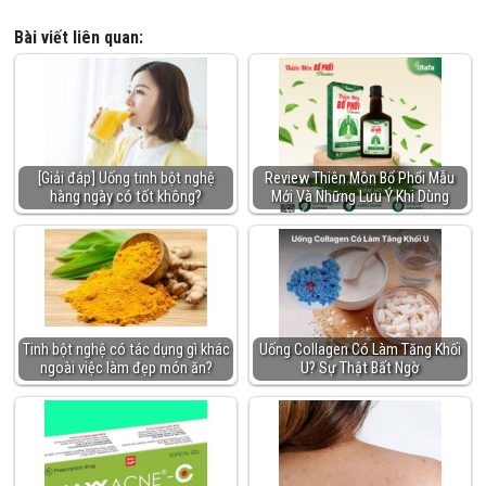
Bài viết liên quan:
[Giải đáp] Uống tinh bột nghệ
Review Thiên Môn Bổ Phổi Mẫu
hàng ngày có tốt không?
Mới Và Những Lưu Ý Khi Dùng
Tinh bột nghệ có tác dụng gì khác
Uống Collagen Có Làm Tăng Khối
ngoài việc làm đẹp món ăn?
U? Sự Thật Bất Ngờ