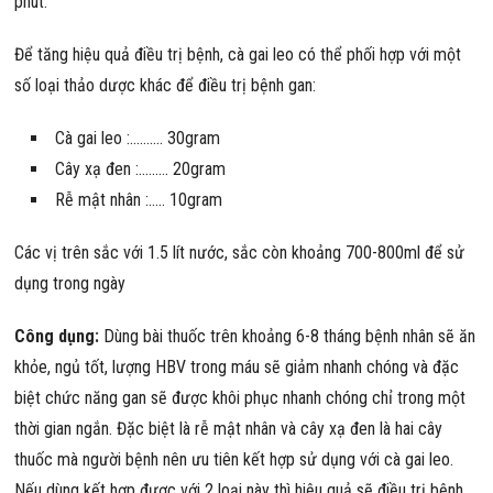
phút.
Để tăng hiệu quả điều trị bệnh, cà gai leo có thể phối hợp với một
số loại thảo dược khác để điều trị bệnh gan:
Cà gai leo :………. 30gram
Cây xạ đen :……… 20gram
Rễ mật nhân :….. 10gram
Các vị trên sắc với 1.5 lít nước, sắc còn khoảng 700-800ml để sử
dụng trong ngày
Công dụng:
Dùng bài thuốc trên khoảng 6-8 tháng bệnh nhân sẽ ăn
khỏe, ngủ tốt, lượng HBV trong máu sẽ giảm nhanh chóng và đặc
biệt chức năng gan sẽ được khôi phục nhanh chóng chỉ trong một
thời gian ngắn. Đặc biệt là rễ mật nhân và cây xạ đen là hai cây
thuốc mà người bệnh nên ưu tiên kết hợp sử dụng với cà gai leo.
Nếu dùng kết hợp được với 2 loại này thì hiệu quả sẽ điều trị bệnh