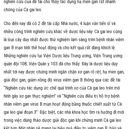
nghiên cứu của đề tài cho thấy tác dụng hạ men gan rất nhanh
chóng của Cà gai leo.
Cho đến nay đã có 2 đề tài cấp Nhà nước, 4 luận văn tiến sĩ và
nhiều công trình nghiên cứu khác về dược liệu này. Cà gai leo cũng
là loại cây duy nhất được thử nghiệm lâm sàng trên bệnh nhân viêm
gan B mạn tính thể hoạt động và cho kết quả rất đáng khích lệ.
Những nghiên cứu tại Viện Dược liệu Trung ương, Viện Trung ương
quân đội 108, Viện Quân y 103 đã cho thấy: Đây là dược liệu duy
nhất tới nay được chứng minh ngăn chặn xơ gan rõ rệt, hạ men gan,
giải độc gan, giảm nồng độ virus viêm gan B thông qua các đề tài
“Nghiên cứu tác dụng ức chế quá trình xơ của Cà gai leo trên mô
hình gây xơ gan thực nghiệm” và “Nghiên cứu điều trị hỗ trợ bệnh
nhân viêm gan virus B mạn hoạt động bằng thuốc chiết xuất từ Cà
gai leo giai đoạn 3”. Đặc biệt, các nhà khoa học tìm ra hướng đi mới
trong việc dùng thảo dược giải độc gan khi chứng minh Cà gai leo
kết hợp Mật nhân sẽ mang lại hiệu quả điều trị viêm gan B, bảo vệ