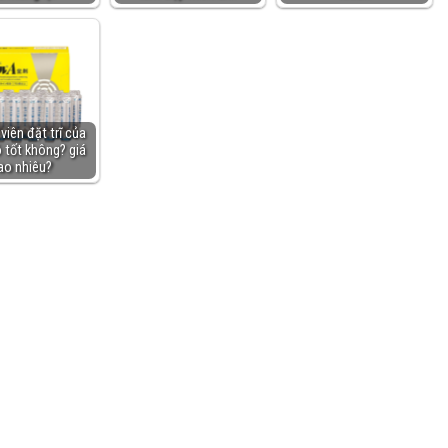
viên đặt trĩ của
 tốt không? giá
ao nhiêu?