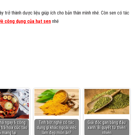
y trở thành dược liệu giúp ích cho bản thân mình nhé. Còn sen có tác
ì về công dụng của hạt sen
nhé
há ngay 6 công
Tinh bột nghệ có tác
Giải độc gan bằng đậu
 trà hoa cúc táo
dụng gì khác ngoài việc
xanh: Bí quyết từ thiên
ỏ mang lại
làm đẹp món ăn?
nhiên