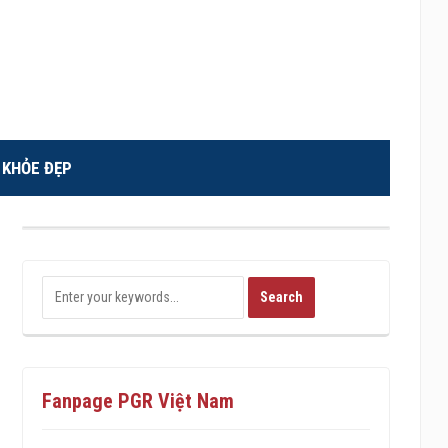
KHỎE ĐẸP
Fanpage PGR Việt Nam