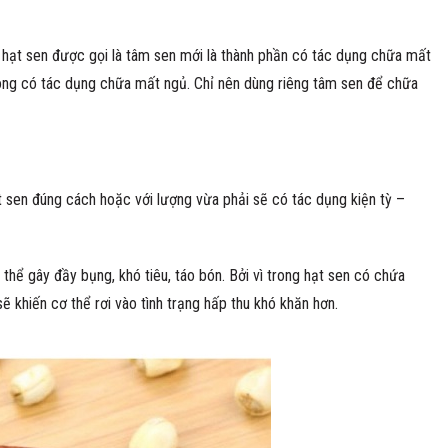
g hạt sen được gọi là tâm sen mới là thành phần có tác dụng chữa mất
hông có tác dụng chữa mất ngủ. Chỉ nên dùng riêng tâm sen để chữa
t sen đúng cách hoặc với lượng vừa phải sẽ có tác dụng kiện tỳ –
hể gây đầy bụng, khó tiêu, táo bón. Bởi vì trong hạt sen có chứa
sẽ khiến cơ thể rơi vào tình trạng hấp thu khó khăn hơn.