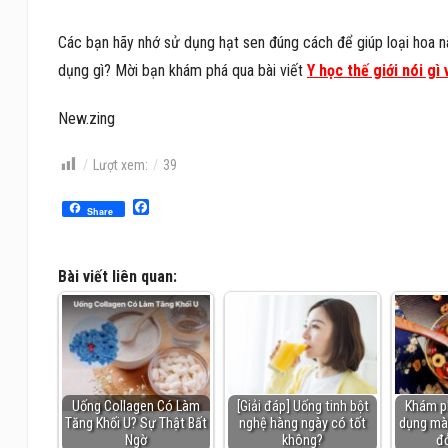
Các bạn hãy nhớ sử dụng hạt sen đúng cách để giúp loại hoa nà
dụng gì? Mời bạn khám phá qua bài viết
Y học thế giới nói g
New.zing
Lượt xem:
39
Facebook
Share
Bài viết liên quan:
Uống Collagen Có Làm
[Giải đáp] Uống tinh bột
Khám p
Tăng Khối U? Sự Thật Bất
nghệ hàng ngày có tốt
dụng mà
Ngờ
không?
đ