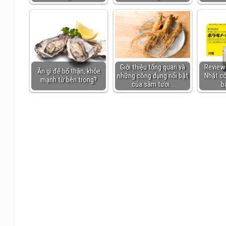
Giới thiệu tổng quan và
Review 
Ăn gì để bổ thận, khỏe
những công dụng nổi bật
Nhật có
mạnh từ bên trong?
của sâm tươi…
b