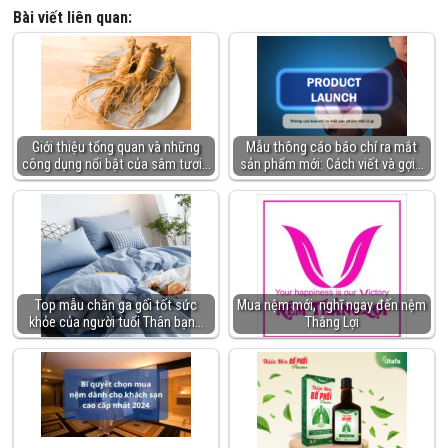
Bài viết liên quan:
Giới thiệu tổng quan và những
Mẫu thông cáo báo chí ra mắt
công dụng nổi bật của sâm tươi…
sản phẩm mới: Cách viết và gợi…
Top mẫu chăn ga gối tốt sức
Mua nệm mới, nghĩ ngay đến nệm
khỏe của người tuổi Thân bạn…
Thắng Lợi