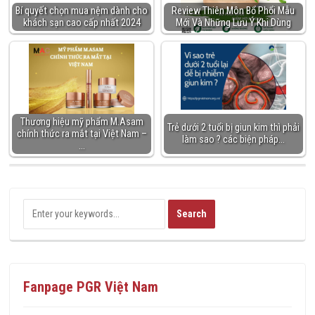
Bí quyết chọn mua nệm dành cho
Review Thiên Môn Bổ Phổi Mẫu
khách sạn cao cấp nhất 2024
Mới Và Những Lưu Ý Khi Dùng
Thương hiệu mỹ phẩm M.Asam
Trẻ dưới 2 tuổi bị giun kim thì phải
chính thức ra mắt tại Việt Nam –
làm sao ? các biện pháp…
…
Fanpage PGR Việt Nam