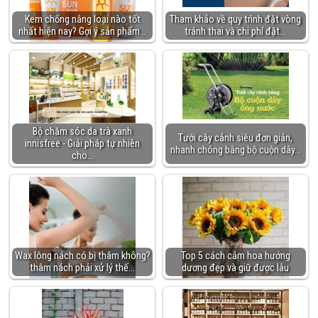
Kem chống nắng loại nào tốt
Tham khảo về quy trình đặt vòng
nhất hiện nay? Gợi ý sản phẩm…
tránh thai và chi phí đặt…
Bộ chăm sóc da trà xanh
Tưới cây cảnh siêu đơn giản,
innisfree - Giải pháp tự nhiên
nhanh chóng bằng bộ cuộn dây…
cho…
Wax lông nách có bị thâm không?
Top 5 cách cắm hoa hướng
thâm nách phải xử lý thế…
dương đẹp và giữ được lâu