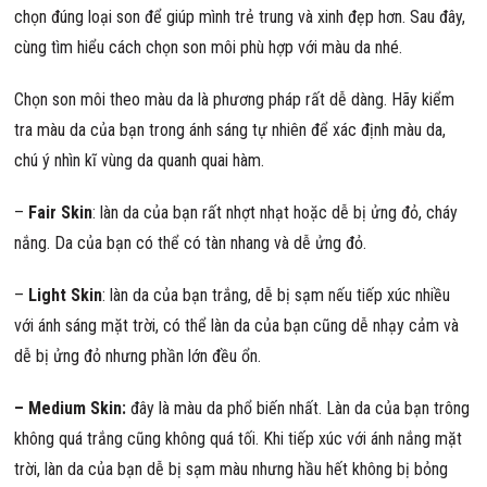
chọn đúng loại son để giúp mình trẻ trung và xinh đẹp hơn. Sau đây,
cùng tìm hiểu cách chọn son môi phù hợp với màu da nhé.
Chọn son môi theo màu da là phương pháp rất dễ dàng. Hãy kiểm
tra màu da của bạn trong ánh sáng tự nhiên để xác định màu da,
chú ý nhìn kĩ vùng da quanh quai hàm.
–
Fair Skin
: làn da của bạn rất nhợt nhạt hoặc dễ bị ửng đỏ, cháy
nắng. Da của bạn có thể có tàn nhang và dễ ửng đỏ.
–
Light Skin
: làn da của bạn trắng, dễ bị sạm nếu tiếp xúc nhiều
với ánh sáng mặt trời, có thể làn da của bạn cũng dễ nhạy cảm và
dễ bị ửng đỏ nhưng phần lớn đều ổn.
– Medium Skin:
đây là màu da phổ biến nhất. Làn da của bạn trông
không quá trắng cũng không quá tối. Khi tiếp xúc với ánh nắng mặt
trời, làn da của bạn dễ bị sạm màu nhưng hầu hết không bị bỏng