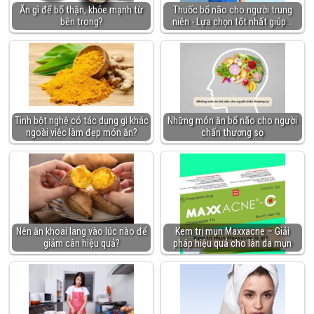
Ăn gì để bổ thận, khỏe mạnh từ
Thuốc bổ não cho người trung
bên trong?
niên - Lựa chọn tốt nhất giúp…
Tinh bột nghệ có tác dụng gì khác
Những món ăn bổ não cho người
ngoài việc làm đẹp món ăn?
chấn thương sọ
Nên ăn khoai lang vào lúc nào để
Kem trị mụn Maxxacne – Giải
giảm cân hiệu quả?
pháp hiệu quả cho làn da mụn