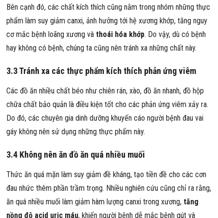
Bên cạnh đó, các chất kích thích cũng nằm trong nhóm những thực
phẩm làm suy giảm canxi, ảnh hưởng tới hệ xương khớp, tăng nguy
cơ mắc bệnh loãng xương và
thoái hóa khớp
. Do vậy, dù có bệnh
hay không có bệnh, chúng ta cũng nên tránh xa những chất này.
3.3 Tránh xa các thực phẩm kích thích phản ứng viêm
Các đồ ăn nhiều chất béo như chiên rán, xào, đồ ăn nhanh, đồ hộp
chữa chất bảo quản là điều kiện tốt cho các phản ứng viêm xảy ra.
Do đó, các chuyên gia dinh dưỡng khuyến cáo người bệnh đau vai
gáy không nên sử dụng những thực phẩm này.
3.4 Không nên ăn đồ ăn quá nhiều muối
Thức ăn quá mặn làm suy giảm đề kháng, tạo tiền đề cho các cơn
đau nhức thêm phần trầm trọng. Nhiều nghiên cứu cũng chỉ ra rằng,
ăn quá nhiều muối làm giảm hàm lượng canxi trong xương,
tăng
nồng độ acid uric máu
, khiến người bệnh dễ mắc bệnh gút và