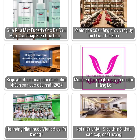
Sữa Rửa Mặt Eucerin Cho Da Dầu
Khám phá cửa hàng rượu vang uy
Mụn: Giải Pháp Hiệu Quả Cho…
tín Quận Tân Bình
Bí quyết chọn mua nệm dành cho
Mua nệm mới, nghĩ ngay đến nệm
khách sạn cao cấp nhất 2024
Thắng Lợi
Hệ thống Nhà thuốc Việt có uy tín
Nội thất UMA - Siêu thị nội thất
không?
cao cấp, chất lượng