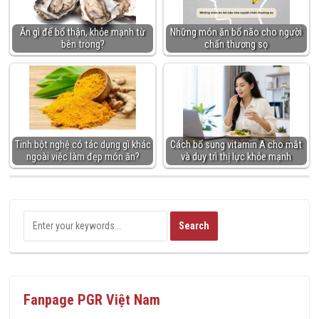
Ăn gì để bổ thận, khỏe mạnh từ
Những món ăn bổ não cho người
bên trong?
chấn thương sọ
Tinh bột nghệ có tác dụng gì khác
Cách bổ sung vitamin A cho mắt
ngoài việc làm đẹp món ăn?
và duy trì thị lực khỏe mạnh
Fanpage PGR Việt Nam