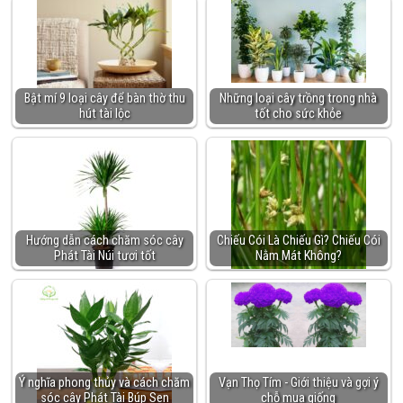
Bật mí 9 loại cây để bàn thờ thu
Những loại cây trồng trong nhà
hút tài lộc
tốt cho sức khỏe
Hướng dẫn cách chăm sóc cây
Chiếu Cói Là Chiếu Gì? Chiếu Cói
Phát Tài Núi tươi tốt
Nằm Mát Không?
Ý nghĩa phong thủy và cách chăm
Vạn Thọ Tím - Giới thiệu và gợi ý
sóc cây Phát Tài Búp Sen
chỗ mua giống