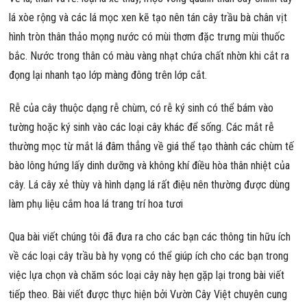
lá xòe rộng và các lá mọc xen kẽ tạo nên tán cây trầu bà chân vịt
hình tròn thân thảo mọng nước có mùi thơm đặc trưng mùi thuốc
bắc. Nước trong thân có màu vàng nhạt chứa chất nhờn khi cắt ra
đọng lại nhanh tạo lớp màng đông trên lớp cắt.
Rễ của cây thuộc dạng rễ chùm, có rễ ký sinh có thể bám vào
tường hoặc ký sinh vào các loại cây khác để sống. Các mắt rễ
thường mọc từ mắt lá đâm thẳng về giá thể tạo thành các chùm tế
bào lông hứng lấy dinh dưỡng và không khí điều hòa thân nhiệt của
cây. Lá cây xẻ thùy và hình dạng lá rất điệu nên thường được dùng
làm phụ liệu cắm hoa lá trang trí hoa tươi
Qua bài viết chúng tôi đã đưa ra cho các bạn các thông tin hữu ích
về các loại cây trầu bà hy vọng có thể giúp ích cho các bạn trong
việc lựa chọn và chăm sóc loại cây này hẹn gặp lại trong bài viết
tiếp theo. Bài viết được thực hiện bởi Vườn Cây Việt chuyên cung