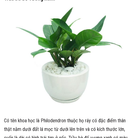
Có tên khoa học là Philodendron thuộc họ ráy có đặc điểm thân
thật nằm dưới đất lá mọc từ dưới lên trên và có kích thước lớn,
cuốn là dài có hình trái tim ở gốc. Trầu bà đế vương xanh có màu