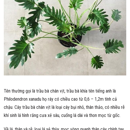
Tên thường gọi là trầu bà chân vịt, trầu bà khía tên tiếng anh là
Philodendron xanadu họ ráy có chiều cao từ 0,6 – 1,2m tính cả
chậu. Cây trầu bà chân vịt là loại cây bụi nhỏ, thân thảo, có nhiều rễ
khí sinh lá hình răng cưa xẻ sâu, cuống lá dài và thon mọc từ gốc.
Về lá, thân và rễ: loại lá xẻ thùy, mọc vòng quanh thân cây chính tay