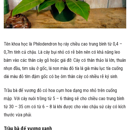
Tên khoa học là Philodendron họ ráy chiều cao trung bình từ 0,4 –
0,7m tính cả chậu. Là cây bụi nhỏ có rễ bên nên có khả năng leo
bám vào các thân cây gỗ hoặc giá đỡ. Cây có thân thảo lá lớn, thuân
nhọn đầu, tim sâu ở gốc, lá non màu đỏ tía lá già màu lục tía cuống
dài màu đỏ tím đậm gốc có bẹ ôm thân cây có nhiều rễ ký sinh.
Trầu bà đế vương đỏ có hoa cụm hoa dạng mo nhỏ trên cuống
mập. Với cây nuôi trồng từ 5 – 6 tháng sẽ cho chiều cao trung bình
từ 30 – 35 cm có từ 6 – 8 lá khi được cho vào chậu sứ cây có kích
thước vừa phải.
Trầu bà đế vương xanh