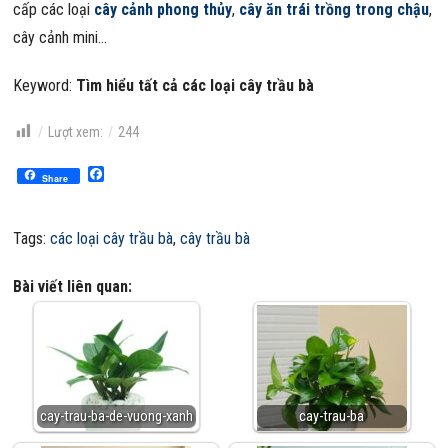
cấp các loại
cây cảnh phong thủy
,
cây ăn trái trồng trong chậu
,
cây cảnh mini…
Keyword:
Tìm hiểu tất cả các loại cây trầu bà
Lượt xem:
244
Facebook
Share
Tags:
các loại cây trầu bà
,
cây trầu bà
Bài viết liên quan:
cay-trau-ba-de-vuong-xanh
cay-trau-ba