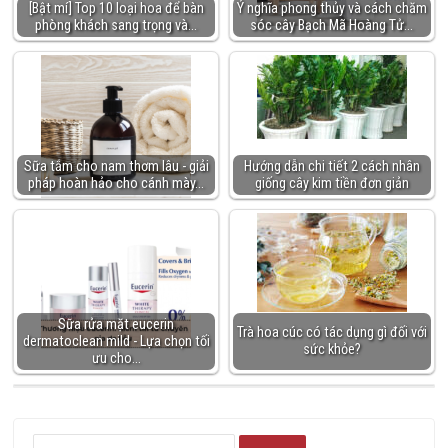
[Bật mí] Top 10 loại hoa để bàn
Ý nghĩa phong thủy và cách chăm
phòng khách sang trọng và…
sóc cây Bạch Mã Hoàng Tử…
Sữa tắm cho nam thơm lâu - giải
Hướng dẫn chi tiết 2 cách nhân
pháp hoàn hảo cho cánh mày…
giống cây kim tiền đơn giản
Sữa rửa mặt eucerin
Trà hoa cúc có tác dụng gì đối với
dermatoclean mild - Lựa chọn tối
sức khỏe?
ưu cho…