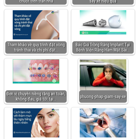
chuột trên trần nhà
say xe hiệu quả
Tham khảo về quy trình đặt vòng
Báo Giá Trồng Răng Implant Tại
tránh thai và chi phí đặt…
Bệnh Viện Răng Hàm Mặt Sài…
Đơn vị chuyên niềng răng an toàn,
phuong-phap-giam-say-xe
không đau, giá tốt tại…