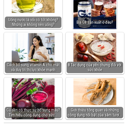
Uống nước lá vối có tốt không?
Bia G8 sản xuất ở đâu?
Những ai không nên uống?
Cách bổ sung vitamin A cho mắt
8 Tác dụng của yến chưng đối với
và duy trì thị lực khỏe mạnh
sức khỏe
Củ dền có thực sự bổ sung máu?
Giới thiệu tổng quan và những
Tìm hiểu công dụng cho sức…
công dụng nổi bật của sâm tươi…