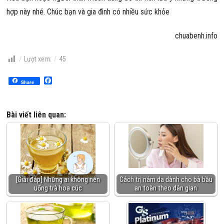
hợp này nhé. Chúc bạn và gia đình có nhiều sức khỏe
chuabenh.info
Lượt xem:
45
Facebook
Share
Bài viết liên quan:
[Giải đáp] Những ai không nên
Cách trị nám da dành cho bà bầu
uống trà hoa cúc
an toàn theo dân gian