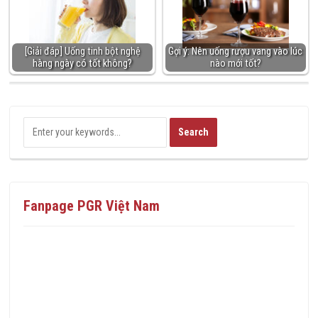
[Giải đáp] Uống tinh bột nghệ
Gợi ý: Nên uống rượu vang vào lúc
hàng ngày có tốt không?
nào mới tốt?
Fanpage PGR Việt Nam