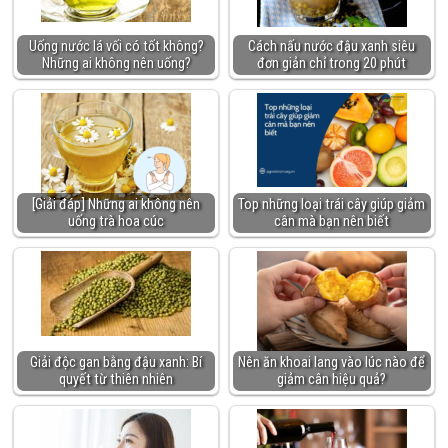
Uống nước lá vối có tốt không?
Cách nấu nước đậu xanh siêu
Những ai không nên uống?
đơn giản chỉ trong 20 phút
[Giải đáp] Những ai không nên
Top những loại trái cây giúp giảm
uống trà hoa cúc
cân mà bạn nên biết
Giải độc gan bằng đậu xanh: Bí
Nên ăn khoai lang vào lúc nào để
quyết từ thiên nhiên
giảm cân hiệu quả?