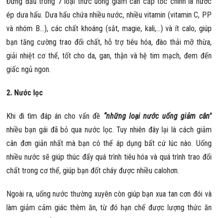
Đứng đầu trong 7 loại thức uống giảm cân cấp tốc chính là nước
ép dưa hấu. Dưa hấu chứa nhiều nước, nhiều vitamin (vitamin C, PP
và nhóm B…), các chất khoáng (sắt, magie, kali,…) và ít calo, giúp
bạn tăng cường trao đổi chất, hỗ trợ tiêu hóa, đào thải mỡ thừa,
giải nhiệt cơ thể, tốt cho da, gan, thận và hệ tim mạch, đem đến
giấc ngủ ngon.
2. Nước lọc
Khi đi tìm đáp án cho vấn đề
“những loại nước uống giảm cân”
nhiều bạn gái đã bỏ qua nước lọc. Tuy nhiên đây lại là cách giảm
cân đơn giản nhất mà bạn có thể áp dụng bất cứ lúc nào. Uống
nhiều nước sẽ giúp thúc đẩy quá trình tiêu hóa và quá trình trao đổi
chất trong cơ thể, giúp bạn đốt cháy được nhiều calohơn.
Ngoài ra, uống nước thường xuyên còn giúp bạn xua tan cơn đói và
làm giảm cảm giác thèm ăn, từ đó hạn chế được lượng thức ăn