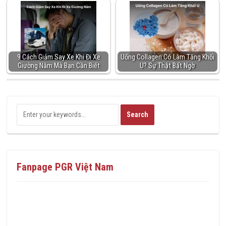
9 Cách Giảm Say Xe Khi Đi Xe
Uống Collagen Có Làm Tăng Khối
Giường Nằm Mà Bạn Cần Biết
U? Sự Thật Bất Ngờ
Fanpage PGR Việt Nam