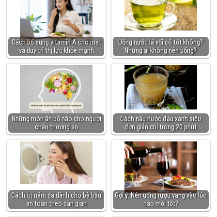
Cách bổ sung vitamin A cho mắt
Uống nước lá vối có tốt không?
và duy trì thị lực khỏe mạnh
Những ai không nên uống?
Những món ăn bổ não cho người
Cách nấu nước đậu xanh siêu
chấn thương sọ
đơn giản chỉ trong 20 phút
Cách trị nám da dành cho bà bầu
Gợi ý: Nên uống rượu vang vào lúc
an toàn theo dân gian
nào mới tốt?