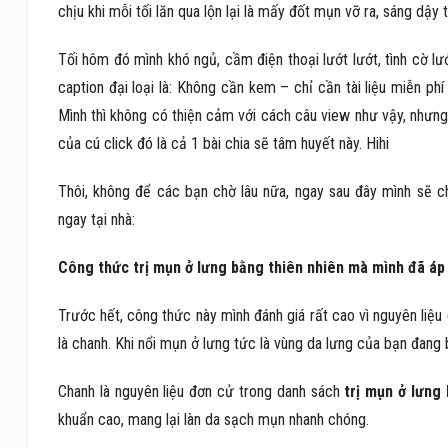
chịu khi mỗi tối lăn qua lộn lại là mấy đốt mụn vỡ ra, sáng dậy 
Tối hôm đó mình khó ngủ, cầm điện thoại lướt lướt, tình cờ 
caption đại loại là: Không cần kem – chỉ cần tài liệu miễn ph
Mình thì không có thiện cảm với cách câu view như vậy, nhưng
của cú click đó là cả 1 bài chia sẽ tâm huyết này. Hihi
Thôi, không để các bạn chờ lâu nữa, ngay sau đây mình sẽ c
ngay tại nhà:
Công thức trị mụn ở lưng bằng thiên nhiên mà mình đã áp
Trước hết, công thức này mình đánh giá rất cao vì nguyên liệu
là chanh. Khi nổi mụn ở lưng tức là vùng da lưng của bạn đang 
Chanh là nguyên liệu đơn cử trong danh sách
trị mụn ở lưng
khuẩn cao, mang lại làn da sạch mụn nhanh chóng.