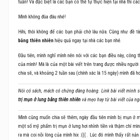
tuần! Và đặc biệt là các bạn có thể tự thực hiện tại nhà thì c
Mình không đùa đâu nhé!
Hihi, thôi không để các bạn phải chờ lâu nữa. Cũng như đề 
bằng thiên nhiên
hiệu quả ngay tại nhà các bạn nhé.
Đầu tiên, mình nghĩ mình nên nói với các bạn điều này, công 
của mình! Mà là của một bài viết trên trang được nhiều người 
chia sẽ, và khoảng 2 tuần sau (chính xác là 15 ngày) mình đã 
Nói có sách, mách có chứng đàng hoàng. Link bài viết mình sẽ
trị mụn ở lung bằng thiên nhiên
và mẹo hay từ bài viết của ng
Mình cũng muốn chia sẽ thêm, ngày đầu tiên mình bị mụn ở m
một số mỹ phẩm trị mụn ở lưng hơi nhỉnh tiền và thậm chí mìn
ra mà coi nỗi lòng của mình hix :((( . Lúc đó mình thấy rất n