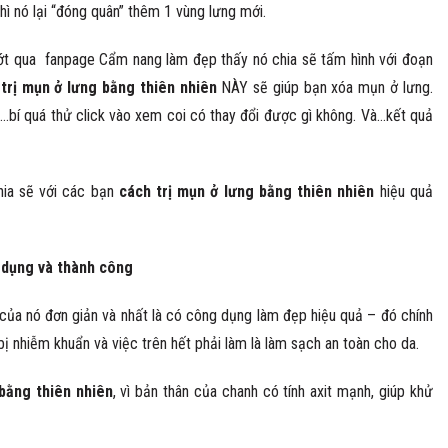
thì nó lại “đóng quân” thêm 1 vùng lưng mới.
lướt qua fanpage Cẩm nang làm đẹp thấy nó chia sẽ tấm hình với đoạn
í
trị mụn ở lưng bằng thiên nhiên
NÀY sẽ giúp bạn xóa mụn ở lưng.
…bí quá thử click vào xem coi có thay đổi được gì không. Và…kết quả
hia sẽ với các bạn
cách trị mụn ở lưng bằng thiên nhiên
hiệu quả
 dụng và thành công
 của nó đơn giản và nhất là có công dụng làm đẹp hiệu quả – đó chính
bị nhiễm khuẩn và việc trên hết phải làm là làm sạch an toàn cho da.
 bằng thiên nhiên
, vì bản thân của chanh có tính axit mạnh, giúp khử