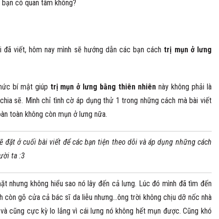
ác bạn có quan tâm không?
tài đã viết, hôm nay mình sẽ hướng dẫn các bạn cách
trị mụn ở lưng
thức bí mật giúp
trị mụn ở lưng bằng thiên nhiên
này không phải là
chia sẽ. Mình chỉ tình cờ áp dụng thử 1 trong những cách mà bài viết
hoàn toàn không còn mụn ở lưng nữa.
 đặt ở cuối bài viết để các bạn tiện theo dõi và áp dụng những cách
ười ta :3
ặt nhưng không hiểu sao nó lây đến cả lưng. Lúc đó mình đã tìm đến
h còn gõ cửa cả bác sĩ da liễu nhưng…ông trời không chịu dỡ nốc nhà
ản và cũng cực kỳ lo lắng vì cái lưng nó không hết mụn được. Cũng khó