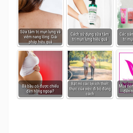
Sữa tắm trị mụn lưng và
Cách sử dụng sữa tắm
Các sả
viêm nang lông: Giải
trị mụn lưng hiệu quả
trị mụ
pháp hiệu quả
Bật mí các lợi ích thiết
Bà bầu có được chiếu
Mua nệm
thực của việc đi bộ đúng
đèn hồng ngoại?
đến n
cách