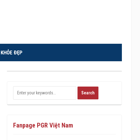
KHỎE ĐẸP
Fanpage PGR Việt Nam