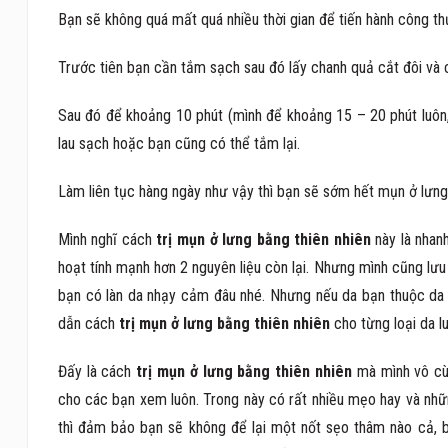
Bạn sẽ không quá mất quá nhiều thời gian để tiến hành công thứ
Trước tiên bạn cần tắm sạch sau đó lấy chanh quả cắt đôi và 
Sau đó để khoảng 10 phút (mình để khoảng 15 – 20 phút luôn, 
lau sạch hoặc bạn cũng có thể tắm lại.
Làm liên tục hàng ngày như vậy thì bạn sẽ sớm hết mụn ở lưng 
Mình nghĩ cách
trị mụn ở lưng bằng thiên nhiên
này là nhanh
hoạt tính mạnh hơn 2 nguyên liệu còn lại. Nhưng mình cũng lưu
bạn có làn da nhạy cảm đâu nhé. Nhưng nếu da bạn thuộc da 
dẫn cách
trị mụn ở lưng bằng thiên nhiên
cho từng loại da l
Đấy là cách
trị mụn ở lưng bằng thiên nhiên
mà mình vô cùn
cho các bạn xem luôn. Trong này có rất nhiều mẹo hay và những
thì đảm bảo bạn sẽ không để lại một nốt sẹo thâm nào cả, b