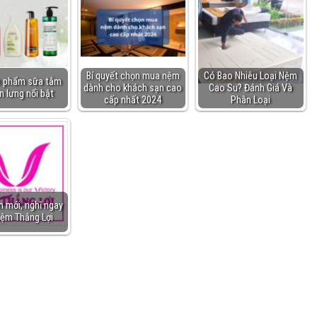
Bí quyết chọn mua nệm
Có Bao Nhiêu Loại Nệm
n phẩm sữa tắm
dành cho khách sạn cao
Cao Su? Đánh Giá Và
n lưng nổi bật
cấp nhất 2024
Phân Loại
 mới, nghĩ ngay
ệm Thắng Lợi