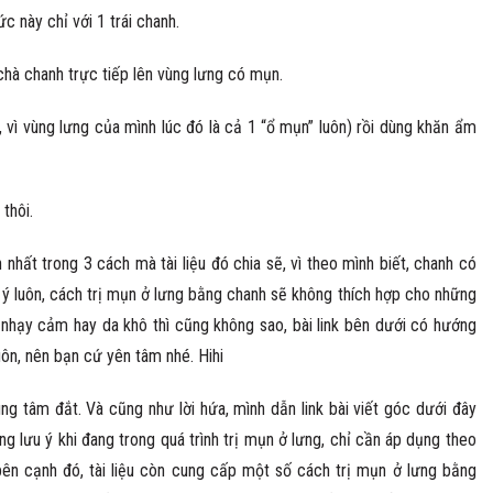
c này chỉ với 1 trái chanh.
chà chanh trực tiếp lên vùng lưng có mụn.
vì vùng lưng của mình lúc đó là cả 1 “ổ mụn” luôn) rồi dùng khăn ẩm
thôi.
 nhất trong 3 cách mà tài liệu đó chia sẽ, vì theo mình biết, chanh có
 ý luôn, cách trị mụn ở lưng bằng chanh sẽ không thích hợp cho những
nhạy cảm hay da khô thì cũng không sao, bài link bên dưới có hướng
uôn, nên bạn cứ yên tâm nhé. Hihi
g tâm đắt. Và cũng như lời hứa, mình dẫn link bài viết góc dưới đây
 lưu ý khi đang trong quá trình trị mụn ở lưng, chỉ cần áp dụng theo
ên cạnh đó, tài liệu còn cung cấp một số cách trị mụn ở lưng bằng