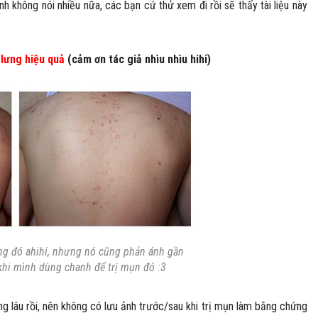
nh không nói nhiều nữa, các bạn cứ thử xem đi rồi sẽ thấy tài liệu này
 lưng hiệu quả
(cảm ơn tác giả nhìu nhìu hihi)
ạng đó ahihi, nhưng nó cũng phản ánh gần
 khi mình dùng chanh để trị mụn đó :3
g lâu rồi, nên không có lưu ảnh trước/sau khi trị mụn làm bằng chứng