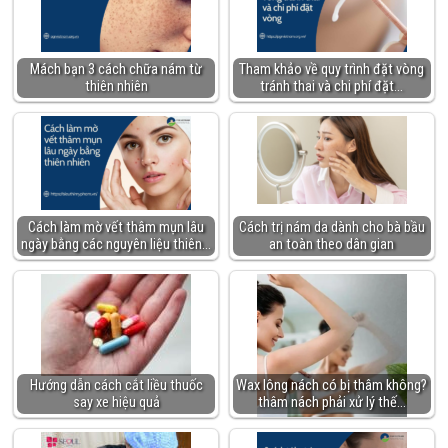
Mách bạn 3 cách chữa nám từ
Tham khảo về quy trình đặt vòng
thiên nhiên
tránh thai và chi phí đặt…
Cách làm mờ vết thâm mụn lâu
Cách trị nám da dành cho bà bầu
ngày bằng các nguyên liệu thiên…
an toàn theo dân gian
Hướng dẫn cách cắt liều thuốc
Wax lông nách có bị thâm không?
say xe hiệu quả
thâm nách phải xử lý thế…