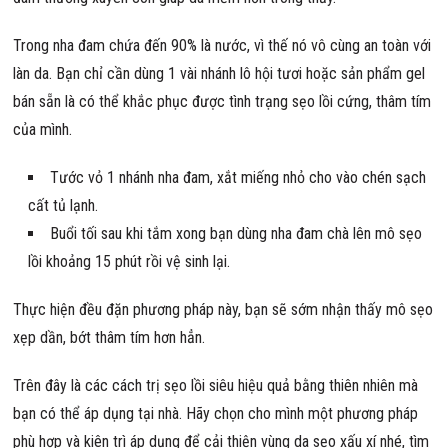
Trong nha đam chứa đến 90% là nước, vì thế nó vô cùng an toàn với
làn da. Bạn chỉ cần dùng 1 vài nhánh lô hội tươi hoặc sản phẩm gel
bán sẵn là có thể khắc phục được tình trạng sẹo lồi cứng, thâm tím
của mình.
Tước vỏ 1 nhánh nha đam, xắt miếng nhỏ cho vào chén sạch
cất tủ lạnh.
Buổi tối sau khi tắm xong bạn dùng nha đam chà lên mô sẹo
lồi khoảng 15 phút rồi vệ sinh lại.
Thực hiện đều đặn phương pháp này, bạn sẽ sớm nhận thấy mô sẹo
xẹp dần, bớt thâm tím hơn hẳn.
Trên đây là các cách trị sẹo lồi siêu hiệu quả bằng thiên nhiên mà
bạn có thể áp dụng tại nhà. Hãy chọn cho mình một phương pháp
phù hợp và kiên trì áp dụng để cải thiện vùng da sẹo xấu xí nhé, tìm