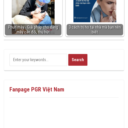
Phun mày - Giải pháp cho dáng
3 cách trị ho tại nhà mà bạn nên
mày cân đối, thu hút
biết
Fanpage PGR Việt Nam