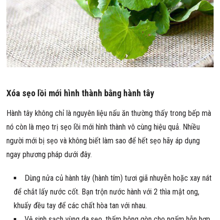
Xóa sẹo lồi mới hình thành bằng hành tây
Hành tây không chỉ là nguyên liệu nấu ăn thường thấy trong bếp mà
nó còn là mẹo trị sẹo lồi mới hình thành vô cùng hiệu quả. Nhiều
người mới bị sẹo và không biết làm sao để hết sẹo hãy áp dụng
ngay phương pháp dưới đây.
Dùng nửa củ hành tây (hành tím) tươi giã nhuyễn hoặc xay nát
để chắt lấy nước cốt. Bạn trộn nước hành với 2 thìa mật ong,
khuấy đều tay để các chất hòa tan với nhau.
Vệ sinh sạch vùng da sẹo, thấm bông gòn cho ngấm hỗn hợp