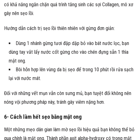
có khả năng ngăn chặn quá trình tăng sinh các sợi Collagen, mô xơ
gây nên sẹo lồi.
Hướng dẫn cách trị sẹo lồi thiên nhiên với gừng đơn giản:
Dùng 1 nhánh gừng tươi đập dập bỏ vào bát nước lọc, bạn
dùng tay vắt lấy nước cốt gừng cho vào chén đựng sẵn 1 thìa
mật ong.
Bôi hỗn hợp lên vùng da bị sẹo để trong 10 phút rồi rửa sạch
lại với nước mát.
Đối với những vết mụn vẫn còn sưng mủ, bạn tuyệt đối không nên
nóng vội phương pháp này, tránh gây viêm nặng hơn.
6- Cách làm hết sẹo bằng mật ong
Một những mẹo dân gian làm mờ sẹo lồi hiệu quả bạn không thể bỏ
qua chính là mật ong. Thành phần axit alpha-hydroxy có trong mật