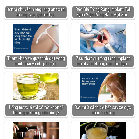
Đơn vị chuyên niềng răng an toàn,
Báo Giá Trồng Răng Implant Tại
không đau, giá tốt tại…
Bệnh Viện Răng Hàm Mặt Sài…
Tham khảo về quy trình đặt vòng
7 sự thật về trồng răng Implant
tránh thai và chi phí đặt…
mà nha sĩ không nói cho bạn…
Uống nước lá vối có tốt không?
Bật mí 3 cách để hết say xe cực
Những ai không nên uống?
nhanh chóng